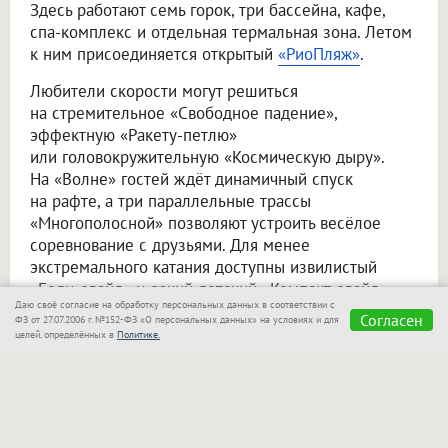
Здесь работают семь горок, три бассейна, кафе,
спа-комплекс и отдельная термальная зона. Летом
к ним присоединяется открытый
«РиоПляж»
.
Любители скорости могут решиться
на стремительное «Свободное падение»,
эффектную «Ракету-петлю»
или головокружительную «Космическую дыру».
На «Волне» гостей ждёт динамичный спуск
на рафте, а три параллельные трассы
«Многополосной» позволяют устроить весёлое
соревнование с друзьями. Для менее
экстремального катания доступны извилистый
«Боди-слайд» и яркий детский «Компакт-слайд».
Даю своё согласие на обработку персональных данных в соответствии с
Согласен
ФЗ от 27.07.2006 г. №152-ФЗ «О персональных данных» на условиях и для
Тем, кто любит плавать в спокойном ритме,
целей, определённых в
Политике.
доступны три бассейна. В детском вода прогрета
до +31 °C, в центральном — до +30 °C,
а в волновом — до +29 °C.