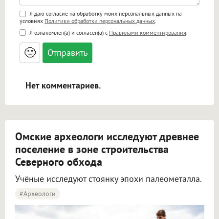
Поддержка HTML
Я даю согласие на обработку моих персональных данных на
условиях
Политики обработки персональных данных
.
<b>, <strong>, <u>, <i>, <em>, <s>, <big>,
Я ознакомлен(а) и согласен(а) с
Правилами комментирования
.
<small>, <sup>, <sub>, <pre>, <ul>, <ol>, <li>,
<blockquote>, <code> экранирует HTML,
🙂
адреса URL автоматически становятся
ссылками, и [img]адрес[/img] будет
открываться в новой вкладке.
Нет комментариев.
Омские археологи исследуют древнее
поселение в зоне строительства
Северного обхода
Учёные исследуют стоянку эпохи палеометалла.
#археологи
Омские археологи исследуют древнее поселение около Северного обхода