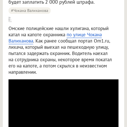
будет заплатить 2 000 рублей штрафа.
#Чокана Валиханова
Лихача, который катался [по улице Валиханова, нашли и оштрафовали]
Омские полицейские нашли хулигана, который
катал на капоте охранника
по улице Чокана
Валиханова
. Как ранее сообщал портал Om1.ru,
лихача, который выехал на пешеходную улицу,
пытался задержать охранник. Водитель наехал
на сотрудника охраны, некоторое время покатал
его на капоте, а потом скрылся в неизвестном
направлении.