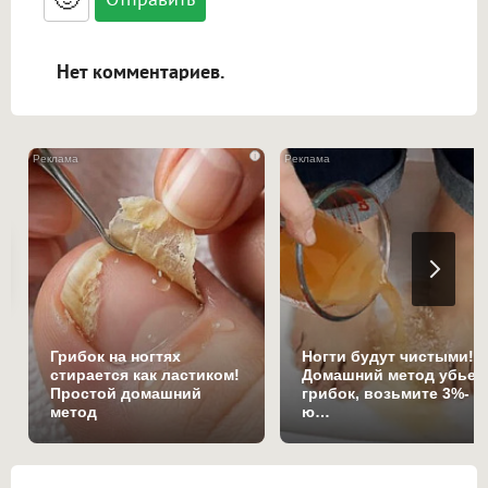
адреса URL автоматически становятся
ссылками, и [img]адрес[/img] будет
открываться в новой вкладке.
Нет комментариев.
i
Грибок на ногтях
Ногти будут чистыми!
стирается как ластиком!
Домашний метод убьет
Простой домашний
грибок, возьмите 3%-
метод
ю…