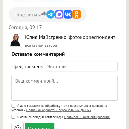
Поделиться
Сегодня, 09:17
Юлия Майстренко
, фотокорреспондент
все статьи автора
Оставьте комментарий
Представьтесь
Поддержка HTML
Я даю согласие на обработку моих персональных данных на
условиях
Политики обработки персональных данных
.
<b>, <strong>, <u>, <i>, <em>, <s>, <big>,
Я ознакомлен(а) и согласен(а) с
Правилами комментирования
.
<small>, <sup>, <sub>, <pre>, <ul>, <ol>, <li>,
<blockquote>, <code> экранирует HTML,
🙂