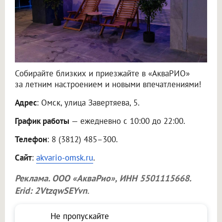
Собирайте близких и приезжайте в «АкваРИО»
за летним настроением и новыми впечатлениями!
Адрес
: Омск, улица Завертяева, 5.
График работы
— ежедневно с 10:00 до 22:00.
Телефон
: 8 (3812) 485–300.
Сайт
:
akvario-omsk.ru
.
Реклама.
ООО «АкваРио»
, ИНН 5501115668.
Erid: 2VtzqwSEYvn
.
Не пропускайте