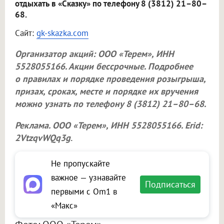
отдыхать в «Сказку» по телефону 8 (3812) 21–80–
68.
Сайт:
gk-skazka.com
Организатор акций:
ООО «Терем»
, ИНН
5528055166. Акции бессрочные. Подробнее
о правилах и порядке проведения розыгрыша,
призах, сроках, месте и порядке их вручения
можно узнать по телефону 8 (3812) 21–80–68.
Реклама.
ООО «Терем»
, ИНН 5528055166. Erid:
2VtzqvWQq3g
.
Не пропускайте
важное — узнавайте
Подписаться
первыми с Om1 в
«Макс»