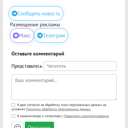
Сообщить новость
Размещение рекламы
Макс
Телеграм
Оставьте комментарий
Представьтесь
Поддержка HTML
Я даю согласие на обработку моих персональных данных на
условиях
Политики обработки персональных данных
.
<b>, <strong>, <u>, <i>, <em>, <s>, <big>,
Я ознакомлен(а) и согласен(а) с
Правилами комментирования
.
<small>, <sup>, <sub>, <pre>, <ul>, <ol>, <li>,
<blockquote>, <code> экранирует HTML,
🙂