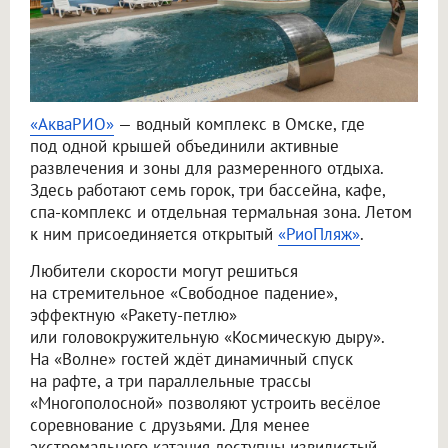
«АкваРИО»
— водный комплекс в Омске, где
под одной крышей объединили активные
развлечения и зоны для размеренного отдыха.
Здесь работают семь горок, три бассейна, кафе,
спа-комплекс и отдельная термальная зона. Летом
к ним присоединяется открытый
«РиоПляж»
.
Любители скорости могут решиться
на стремительное «Свободное падение»,
эффектную «Ракету-петлю»
или головокружительную «Космическую дыру».
На «Волне» гостей ждёт динамичный спуск
на рафте, а три параллельные трассы
«Многополосной» позволяют устроить весёлое
соревнование с друзьями. Для менее
экстремального катания доступны извилистый