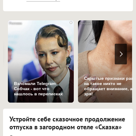
i
Скрытые признаки рака
Взломали Telegram
на такое никто не
Собчак - вот что
обращает внимание, а
нашлось в переписках
зря!
Устройте себе сказочное продолжение
отпуска в загородном отеле «Сказка»