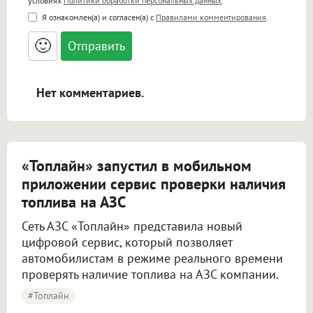
условиях
Политики обработки персональных данных
.
<b>, <strong>, <u>, <i>, <em>, <s>, <big>,
Я ознакомлен(а) и согласен(а) с
Правилами комментирования
.
<small>, <sup>, <sub>, <pre>, <ul>, <ol>, <li>,
<blockquote>, <code> экранирует HTML,
🙂
адреса URL автоматически становятся
ссылками, и [img]адрес[/img] будет
открываться в новой вкладке.
Нет комментариев.
«Топлайн» запустил в мобильном
приложении сервис проверки наличия
топлива на АЗС
Сеть АЗС «Топлайн» представила новый
цифровой сервис, который позволяет
автомобилистам в режиме реального времени
проверять наличие топлива на АЗС компании.
#Топлайн