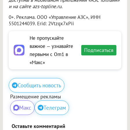
доступны в мобильном приложении «АЗС Топлайн»
и на сайте azs-topline.ru.
0+. Реклама.
ООО «Управление АЗС»
, ИНН
5501244039. Erid: 2Vtzqx7xPii
Не пропускайте
важное — узнавайте
Подписаться
первыми с Om1 в
«Макс»
Сообщить новость
Размещение рекламы
Макс
Телеграм
Оставьте комментарий