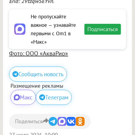
Erid: 2VtzqwSEYvn
.
Не пропускайте
важное — узнавайте
Подписаться
первыми с Om1 в
«Макс»
Фото: ООО «АкваРио»
Сообщить новость
Размещение рекламы
Макс
Телеграм
Поделиться
27 июля 2026, 10:00