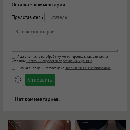
Оставьте комментарий
Представьтесь
Поддержка HTML
Я даю согласие на обработку моих персональных данных на
условиях
Политики обработки персональных данных
.
<b>, <strong>, <u>, <i>, <em>, <s>, <big>,
Я ознакомлен(а) и согласен(а) с
Правилами комментирования
.
<small>, <sup>, <sub>, <pre>, <ul>, <ol>, <li>,
<blockquote>, <code> экранирует HTML,
🙂
адреса URL автоматически становятся
ссылками, и [img]адрес[/img] будет
открываться в новой вкладке.
Нет комментариев.
i