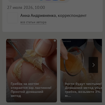
27 июля 2026, 10:00
Анна Андрияненко
, корреспондент
все статьи автора
i
Грибок на ногтях
Ногти будут чистыми!
стирается как ластиком!
Домашний метод убьет
Простой домашний
грибок, возьмите 3%-
метод
ю…