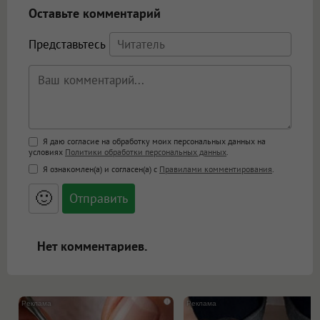
Оставьте комментарий
Представьтесь
Поддержка HTML
Я даю согласие на обработку моих персональных данных на
условиях
Политики обработки персональных данных
.
<b>, <strong>, <u>, <i>, <em>, <s>, <big>,
Я ознакомлен(а) и согласен(а) с
Правилами комментирования
.
<small>, <sup>, <sub>, <pre>, <ul>, <ol>, <li>,
<blockquote>, <code> экранирует HTML,
🙂
адреса URL автоматически становятся
ссылками, и [img]адрес[/img] будет
открываться в новой вкладке.
Нет комментариев.
i