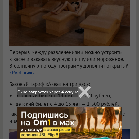
Перерыв между развлечениями можно устроить
в кафе и заказать вкусную пиццу или мороженое.
В солнечную погоду программу дополнит открытый
«РиоПляж»
.
Базовый тариф «Аква» на три часа:
Окно закроется через
2
секунд
взрослый билет с 14 лет — 2 000 рублей;
детский билет с 4 до 13 лет — 1 500 рублей.
Также действуют комбинированные, безлимитные
и вечерние тарифы.