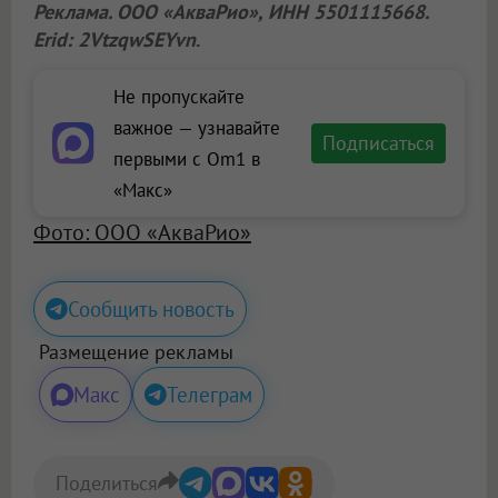
Реклама.
ООО «АкваРио»
, ИНН 5501115668.
Erid: 2VtzqwSEYvn
.
Не пропускайте
важное — узнавайте
Подписаться
первыми с Om1 в
«Макс»
Фото: ООО «АкваРио»
Сообщить новость
Размещение рекламы
Макс
Телеграм
Поделиться