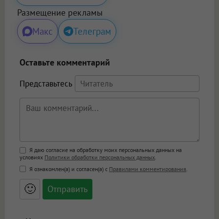
Размещение рекламы
Макс
Телеграм
Оставьте комментарий
Представьтесь
Поддержка HTML
Я даю согласие на обработку моих персональных данных на
условиях
Политики обработки персональных данных
.
<b>, <strong>, <u>, <i>, <em>, <s>, <big>,
Я ознакомлен(а) и согласен(а) с
Правилами комментирования
.
<small>, <sup>, <sub>, <pre>, <ul>, <ol>, <li>,
<blockquote>, <code> экранирует HTML,
🙂
адреса URL автоматически становятся
ссылками, и [img]адрес[/img] будет
открываться в новой вкладке.