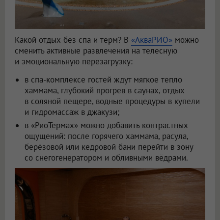
Какой отдых без спа и терм? В
«АкваРИО»
можно
сменить активные развлечения на телесную
и эмоциональную перезагрузку:
в спа-комплексе гостей ждут мягкое тепло
хаммама, глубокий прогрев в саунах, отдых
в соляной пещере, водные процедуры в купели
и гидромассаж в джакузи;
в «РиоТермах» можно добавить контрастных
ощущений: после горячего хаммама, расула,
берёзовой или кедровой бани перейти в зону
со снегогенератором и обливными вёдрами.