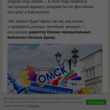
забрать игру домой — в этом году появился
настольный вариант, который после фестиваля
поступит в библиотеки.
«Их можно будет брать так же, как книги,
и проводить уютные семейные вечера», —
рассказала
директор Омских муниципальных
библиотек Наталья Дрозд
.
Даю своё согласие на обработку персональных данных в соответствии с
Согласен
ФЗ от 27.07.2006 г. №152-ФЗ «О персональных данных» на условиях и для
целей, определённых в
Политике.