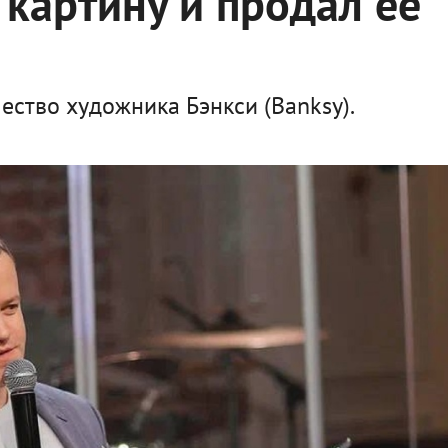
картину и продал её
ество художника Бэнкси (Banksy).