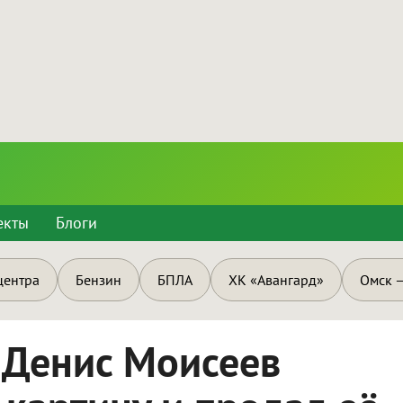
екты
Блоги
центра
Бензин
БПЛА
ХК «Авангард»
Омск —
 Денис Моисеев