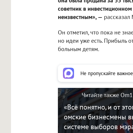
она была продана за 55 тыс
советник в инвестиционном 
неизвестным», —
рассказал 
Он отметил, что пока не зна
но идеи уже есть. Прибыль 
больным детям.
Не пропускайте важное
Читайте также Om1
«Всё понятно, и от это
омские бизнесмены в
системе выборов мэр