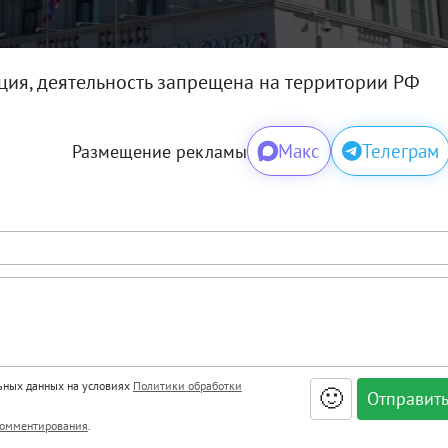
ация, деятельность запрещена на территории РФ
Макс
Телеграм
Размещение рекламы
льных данных на условиях
Политики обработки
🙂
, <big>, <small>, <sup>, <sub>, <pre>, <ul>, <ol>, <li>,
омментирования
.
ет HTML, адреса URL автоматически становятся ссылками, и