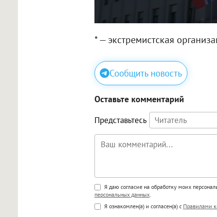
* — экстремистская организ
Сообщить новость
Оставьте комментарий
Представьтесь
Поддержка HTML
Я даю согласие на обработку моих персона
персональных данных
.
<b>, <strong>, <u>, <i>, <em>, <s>
Я ознакомлен(а) и согласен(а) с
Правилами к
<blockquote>, <code> экраниру