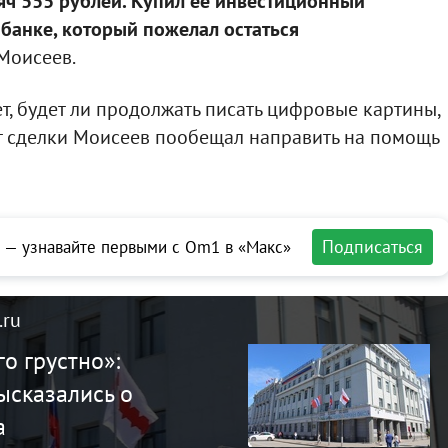
яч 555 рублей. Купил её инвестиционный
банке, который пожелал остаться
Моисеев.
ет, будет ли продолжать писать цифровые картины,
от сделки Моисеев пообещал направить на помощь
Подписаться
 — узнавайте первыми с Om1 в «Макс»
.ru
го грустно»:
ысказались о
а