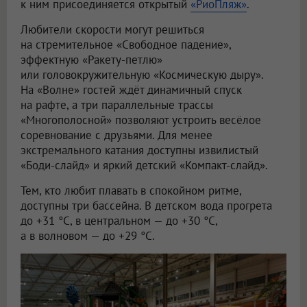
к ним присоединяется открытый
«РиоПляж»
.
Любители скорости могут решиться
на стремительное «Свободное падение»,
эффектную «Ракету-петлю»
или головокружительную «Космическую дыру».
На «Волне» гостей ждёт динамичный спуск
на рафте, а три параллельные трассы
«Многополосной» позволяют устроить весёлое
соревнование с друзьями. Для менее
экстремального катания доступны извилистый
«Боди-слайд» и яркий детский «Компакт-слайд».
Тем, кто любит плавать в спокойном ритме,
доступны три бассейна. В детском вода прогрета
до +31 °C, в центральном — до +30 °C,
а в волновом — до +29 °C.