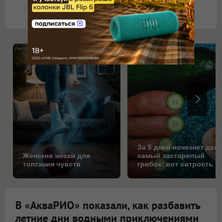
Открыть все комментарии
i
За 5 дней исчезнет даж
Женские носки для
самый застарелый
топтания чувств
грибок: вот хитрость
В «АкваРИО» показали, как разбавить
летние дни водными приключениями