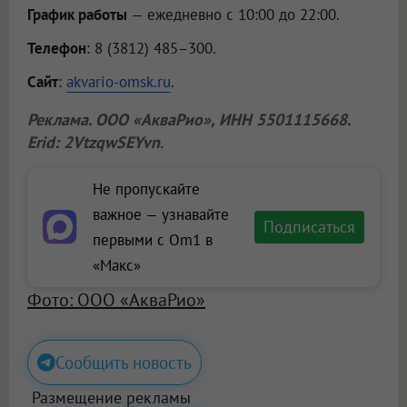
График работы
— ежедневно с 10:00 до 22:00.
Телефон
: 8 (3812) 485–300.
Сайт
:
akvario-omsk.ru
.
Реклама.
ООО «АкваРио»
, ИНН 5501115668.
Erid: 2VtzqwSEYvn
.
Не пропускайте
важное — узнавайте
Подписаться
первыми с Om1 в
«Макс»
Фото: ООО «АкваРио»
Сообщить новость
Размещение рекламы