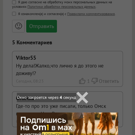
Поддержка HTML
Я даю согласие на обработку моих персональных данных на
условиях
Политики обработки персональных данных
.
<b>, <strong>, <u>, <i>, <em>, <s>, <big>,
Я ознакомлен(а) и согласен(а) с
Правилами комментирования
.
<small>, <sup>, <sub>, <pre>, <ul>, <ol>, <li>,
<blockquote>, <code> экранирует HTML,
🙂
адреса URL автоматически становятся
ссылками, и [img]адрес[/img] будет
открываться в новой вкладке.
5 Комментариев
Viktor55
Ну дела!Жалко,что лично я до этого не
доживу!?
1
Ответить
Сегодня, 08:23
Окно закроется через
2
секунд
Омичка
Где-то про это уже писали, только Омск
назывался Нью-Васюки...
3
Ответить
Сегодня, 08:50