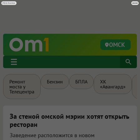
РЕКЛАМА
ОМСК
Ремонт
Бензин
БПЛА
ХК
моста у
«Авангард»
Телецентра
За стеной омской мэрии хотят открыть
ресторан
Заведение расположится в новом