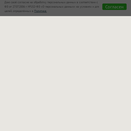
Даю своё согласие на обработку персональных данных в соответствии с
Согласен
ФЗ от 27.07.2006 г. №152-ФЗ «О персональных данных» на условиях и для
целей, определённых в
Политике.
«Сказка»
также позаботилась о семьях с детьми!
Для маленьких гостей оборудован отдельный
бассейн, который находится в поле зрения
родителей. Взрослые могут спокойно отдыхать
рядом и следить за играми своих малышей.