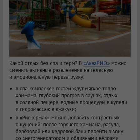
Какой отдых без спа и терм? В
«АкваРИО»
можно
сменить активные развлечения на телесную
и эмоциональную перезагрузку:
в спа-комплексе гостей ждут мягкое тепло
хаммама, глубокий прогрев в саунах, отдых
в соляной пещере, водные процедуры в купели
и гидромассаж в джакузи;
в «РиоТермах» можно добавить контрастных
ощущений: после горячего хаммама, расула,
берёзовой или кедровой бани перейти в зону
со снегогенератором и обливными вёдрами.