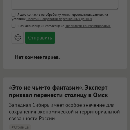
Поддержка HTML
Я даю согласие на обработку моих персональных данных на
условиях
Политики обработки персональных данных
.
<b>, <strong>, <u>, <i>, <em>, <s>, <big>,
Я ознакомлен(а) и согласен(а) с
Правилами комментирования
.
<small>, <sup>, <sub>, <pre>, <ul>, <ol>, <li>,
<blockquote>, <code> экранирует HTML,
🙂
адреса URL автоматически становятся
ссылками, и [img]адрес[/img] будет
открываться в новой вкладке.
Нет комментариев.
«Это не чьи-то фантазии». Эксперт
призвал перенести столицу в Омск
Западная Сибирь имеет особое значение для
сохранения экономической и территориальной
связанности России
#столица