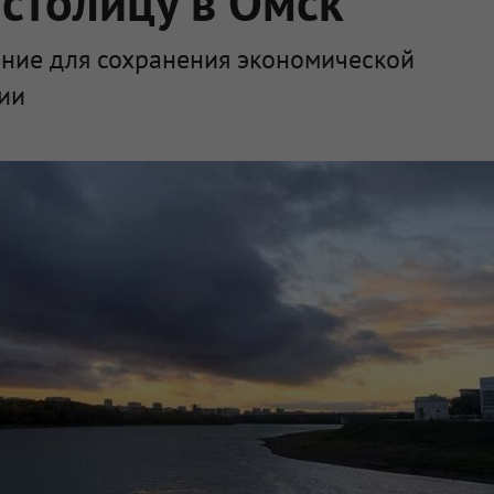
 столицу в Омск
ение для сохранения экономической
сии