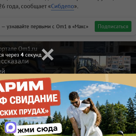
6 года, сообщает «
Сибдепо
».
Подписаться
 — узнавайте первыми с Om1 в «Макс»
ортале Om1.ru
ся через
3
секунд
ассказали
ей
ему
Макс
Телеграм
Размещение рекламы