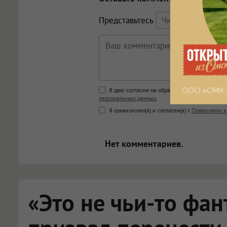
Представьтесь
Поддержка HTML
Я даю согласие на обработку моих персона
персональных данных
.
<b>, <strong>, <u>, <i>, <em>, <s>
Я ознакомлен(а) и согласен(а) с
Правилами к
<blockquote>, <code> экраниру
[img]адрес[/img] будет открыва
Нет комментариев.
«Это не чьи-то фан