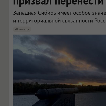
призвал перенести
Западная Сибирь имеет особое знач
и территориальной связанности Рос
#столица
Крупнов назвал перенос столицы в Омск вопросом жизни и смерти