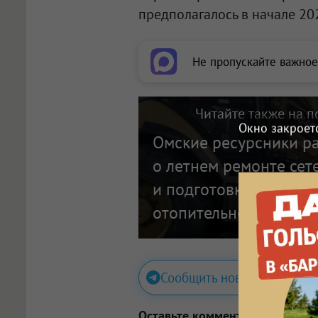
предполагалось в начале 202
Не пропускайте важное
Читайте также на п
Окно закроет
Омские ресурсники р
о летнем ремонте сет
и подготовке к будущ
отопительному сезону
Сообщить новость
Оставьте комментарий