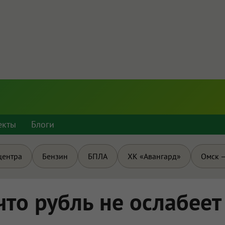
екты
Блоги
центра
Бензин
БПЛА
ХК «Авангард»
Омск —
что рубль не ослабеет