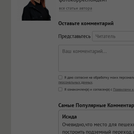
все статьи автора
Оставьте комментарий
Представьтесь
Поддержка HTML
Я даю согласие на обработку моих персона
персональных данных
.
<b>, <strong>, <u>, <i>, <em>, <s>
Я ознакомлен(а) и согласен(а) с
Правилами к
<blockquote>, <code> экраниру
[img]адрес[/img] будет открыва
Самые Популярные Коммента
Исида
Очевидно,что место для пешех
построить подземный переход,в