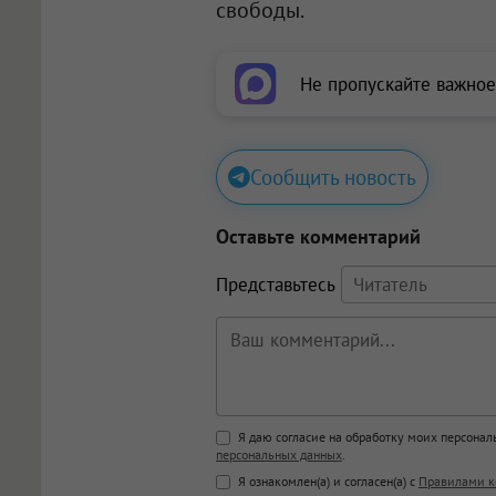
свободы.
Не пропускайте важное
Сообщить новость
Оставьте комментарий
Представьтесь
Поддержка HTML
Я даю согласие на обработку моих персона
персональных данных
.
<b>, <strong>, <u>, <i>, <em>, <s>
Я ознакомлен(а) и согласен(а) с
Правилами к
<blockquote>, <code> экраниру