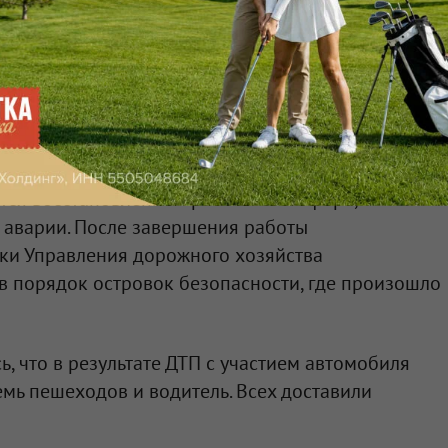
общил, что обсудил с министром
ласти Дмитрием Маркеловым состояние людей,
спекте Карла Маркса. Всем пострадавшим
дицинскую помощь.
тся восстановлением работы светофора,
 аварии. После завершения работы
ки Управления дорожного хозяйства
 в порядок островок безопасности, где произошло
, что в результате ДТП с участием автомобиля
емь пешеходов и водитель. Всех доставили