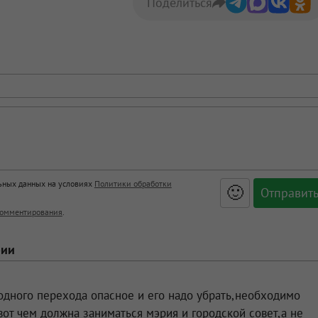
Поделиться
льных данных на условиях
Политики обработки
🙂
, <big>, <small>, <sup>, <sub>, <pre>, <ul>, <ol>, <li>,
омментирования
.
ет HTML, адреса URL автоматически становятся ссылками, и
ться в новой вкладке.
рии
одного перехода опасное и его надо убрать,необходимо
от чем должна заниматься мэрия и городской совет,а не