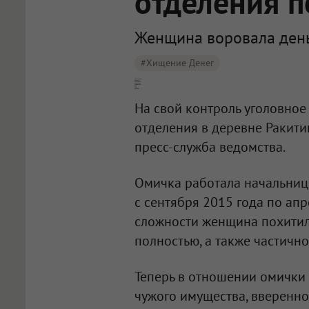
отделения п
Женщина воровала день
#хищение Денег
Начальница омского почтового отделения [похитила 115 000 рублей]
На свой контроль уголовно
отделения в деревне Ракити
пресс-служба ведомства.
Омичка работала начальнице
с сентября 2015 года по апр
сложности женщина похитил
полностью, а также частичн
Теперь в отношении омички
чужого имущества, вверенно