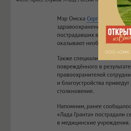
Мэр Омска
Сергей Шелест
со
здравоохранения Омской об
пострадавших в ДТП на про
оказывают необходимую ме
Также специалисты занимаю
повреждённого в результате
правоохранителей сотрудни
и благоустройства приведут
столкновение.
Напомним, ранее сообщалось
«Лада Гранта» пострадали с
в медицинские учреждения.