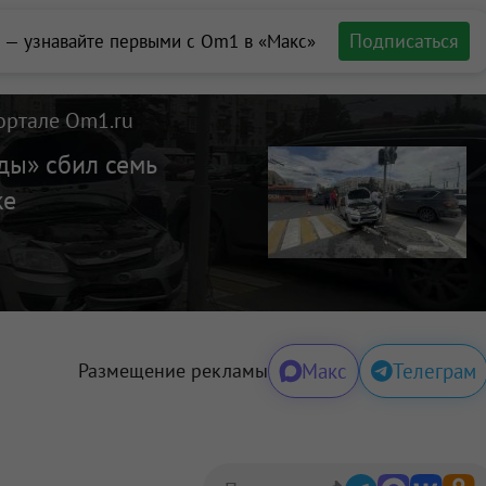
Подписаться
 — узнавайте первыми с Om1 в «Макс»
ортале Om1.ru
ды» сбил семь
ке
Макс
Телеграм
Размещение рекламы