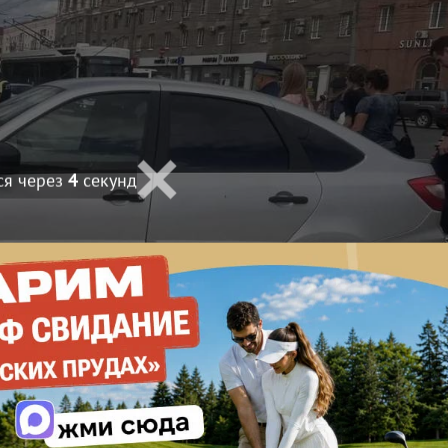
ся через
3
секунд
асти