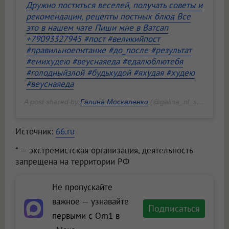
Дружно поститься веселей, получать советы и
рекомендации, рецепты постных блюд Все
это в нашем чате Пиши мне в Ватсап
+79093327945 #пост #великийпост
#правильноепитание #до_после #результат
#емихудею #веуснаяеда #едалюблютебя
#голодныйзлой #будьхудой #яхудая #худею
#веуснаяеда
A post shared by
Галина Москаленко
(@galina_nl_saratov) on
Источник:
66.ru
* — экстремистская организация, деятельность
запрещена на территории РФ
Не пропускайте
важное — узнавайте
Подписаться
первыми с Om1 в