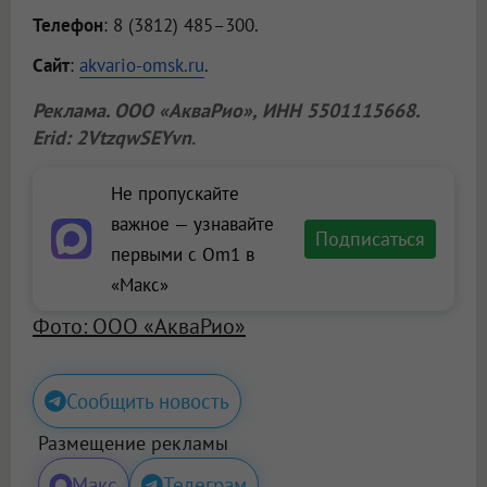
Телефон
: 8 (3812) 485–300.
Сайт
:
akvario-omsk.ru
.
Реклама.
ООО «АкваРио»
, ИНН 5501115668.
Erid: 2VtzqwSEYvn
.
Не пропускайте
важное — узнавайте
Подписаться
первыми с Om1 в
«Макс»
Фото: ООО «АкваРио»
Сообщить новость
Размещение рекламы
Макс
Телеграм