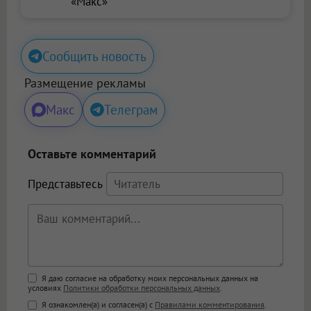
«Макс»
Сообщить новость
Размещение рекламы
Макс
Телеграм
Оставьте комментарий
Представьтесь
Поддержка HTML
Я даю согласие на обработку моих персональных данных на
условиях
Политики обработки персональных данных
.
<b>, <strong>, <u>, <i>, <em>, <s>, <big>,
Я ознакомлен(а) и согласен(а) с
Правилами комментирования
.