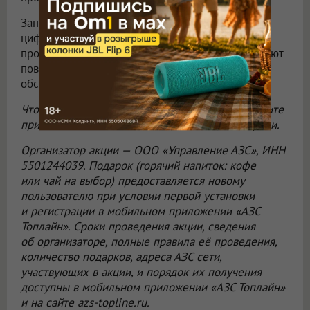
Запуск нового сервиса стал очередным этапом
цифрового развития «Топлайна». Компания
продолжает внедрять решения, которые упрощают
повседневные поездки и повышают качество
обслуживания автомобилистов.
Чтобы воспользоваться новым сервисом, обновите
приложение «АЗС Топлайн» до последней версии.
Организатор акции —
ООО «Управление АЗС»
, ИНН
5501244039. Подарок (горячий напиток: кофе
или чай на выбор) предоставляется новому
пользователю при условии первой установки
и регистрации в мобильном приложении «АЗС
Топлайн». Сроки проведения акции, сведения
об организаторе, полные правила её проведения,
количество подарков, адреса АЗС сети,
участвующих в акции, и порядок их получения
доступны в мобильном приложении «АЗС Топлайн»
и на сайте azs-topline.ru.