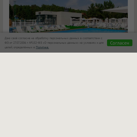
Даю своё согласие на обработку персональных данных в соответствии с
Согласен
ФЗ от 27.07.2006 г. №152-ФЗ «О персональных данных» на условиях и для
целей, определённых в
Политике.
«Сказка»
также позаботилась о семьях с детьми!
Для маленьких гостей оборудован отдельный
бассейн, который находится в поле зрения
родителей. Взрослые могут спокойно отдыхать
рядом и следить за играми своих малышей.