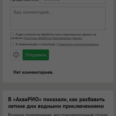
Поддержка HTML
Я даю согласие на обработку моих персональных данных на
условиях
Политики обработки персональных данных
.
<b>, <strong>, <u>, <i>, <em>, <s>, <big>,
Я ознакомлен(а) и согласен(а) с
Правилами комментирования
.
<small>, <sup>, <sub>, <pre>, <ul>, <ol>, <li>,
<blockquote>, <code> экранирует HTML,
🙂
адреса URL автоматически становятся
ссылками, и [img]адрес[/img] будет
открываться в новой вкладке.
Нет комментариев.
В «АкваРИО» показали, как разбавить
летние дни водными приключениями
Водные развлечения, восстановительный отдых