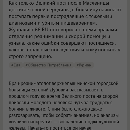
Как только Великий пост после Масленицы
достигает своей середины, в больницу начинают
поступать первые пострадавшие с тяжелыми
диагнозами и убитым пищеварением.
Журналист 66.RU поговорила с тремя врачами
отделения реанимации и скорой помощи и
узнала, какие ошибки совершают постящиеся,
каковы страшные последствия и кому поститься
строго запрещено.
#Еда
#общество Потребления
#Гурман
Врач-реаниматолог верхнепышминской городской
больницы Евгений Дубович рассказывает: в
прошлом году во время Великого поста на скорой
привезли молодого человека чуть за тридцать с
болями в животе. С ним было сложно даже
разговаривать, чтобы собрать анамнез, но анализы
выявили панкреатит — воспаление поджелудочной
железы. Начать-то поститься он начал,