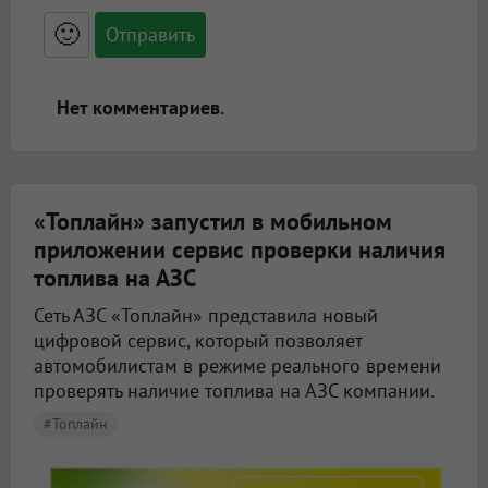
<small>, <sup>, <sub>, <pre>, <ul>, <ol>, <li>,
<blockquote>, <code> экранирует HTML,
🙂
адреса URL автоматически становятся
ссылками, и [img]адрес[/img] будет
открываться в новой вкладке.
Нет комментариев.
«Топлайн» запустил в мобильном
приложении сервис проверки наличия
топлива на АЗС
Сеть АЗС «Топлайн» представила новый
цифровой сервис, который позволяет
автомобилистам в режиме реального времени
проверять наличие топлива на АЗС компании.
#Топлайн