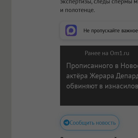
экспертизы, следы спермы 
и полотенце.
Не пропускайте важное
Ранее на Om1.ru
Прописанного в Ново
актёра Жерара Депар
обвиняют в изнасило
Сообщить новость