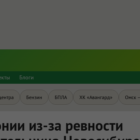
екты
Блоги
центра
Бензин
БПЛА
ХК «Авангард»
Омск —
онии из-за ревности