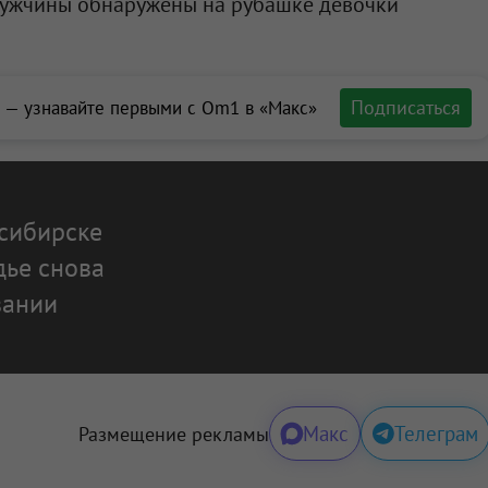
мужчины обнаружены на рубашке девочки
Подписаться
 — узнавайте первыми с Om1 в «Макс»
сибирске
дье снова
вании
Макс
Телеграм
Размещение рекламы