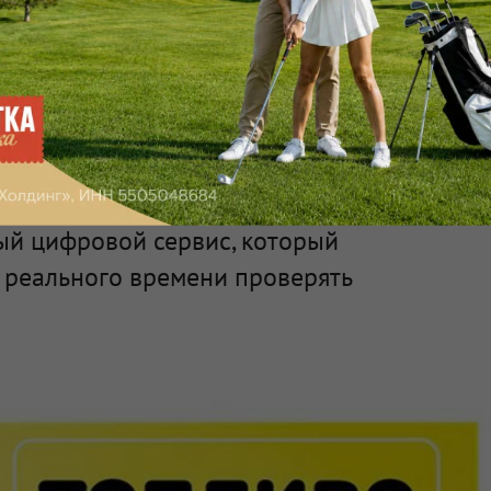
участках
л в мобильном
 проверки наличия
ый цифровой сервис, который
 реального времени проверять