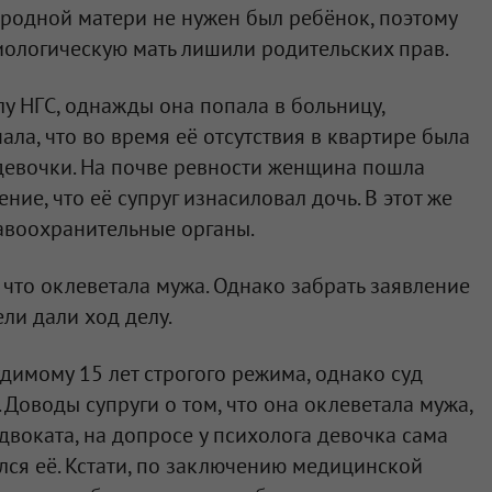
 родной матери не нужен был ребёнок, поэтому
Биологическую мать лишили родительских прав.
лу НГС, однажды она попала в больницу,
ала, что во время её отсутствия в квартире была
девочки. На почве ревности женщина пошла
ние, что её супруг изнасиловал дочь. В этот же
авоохранительные органы.
что оклеветала мужа. Однако забрать заявление
ли дали ход делу.
димому 15 лет строгого режима, однако суд
 Доводы супруги о том, что она оклеветала мужа,
двоката, на допросе у психолога девочка сама
ался её. Кстати, по заключению медицинской