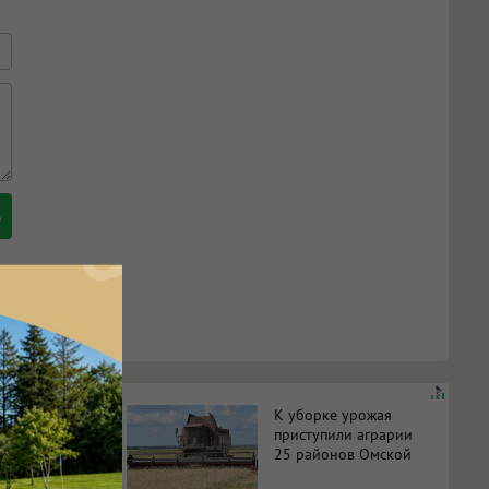
строят
К уборке урожая
ии
приступили аграрии
25 районов Омской
на пяти
области