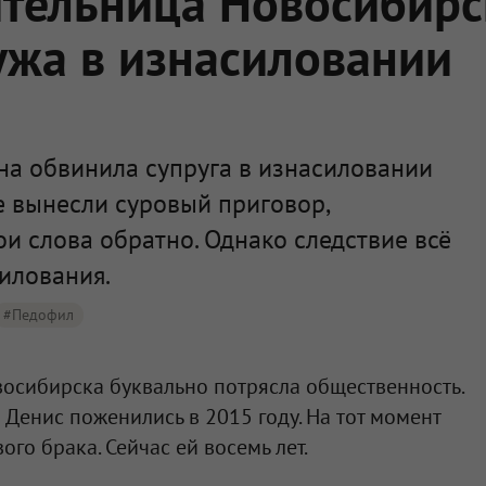
ительница Новосибирс
ужа в изнасиловании
а обвинила супруга в изнасиловании
е вынесли суровый приговор,
ои слова обратно. Однако следствие всё
илования.
#педофил
осибирска буквально потрясла общественность.
 Денис поженились в 2015 году. На тот момент
ого брака. Сейчас ей восемь лет.