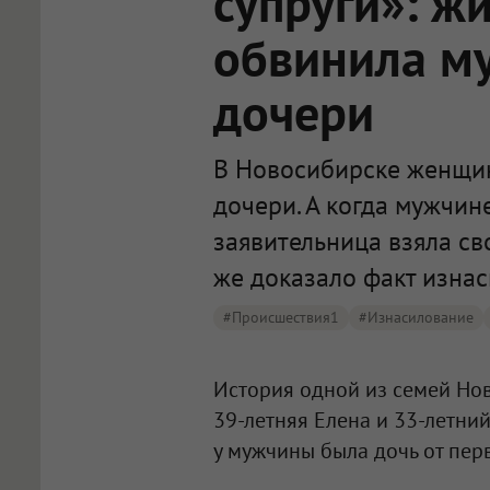
супруги»: ж
обвинила м
дочери
В Новосибирске женщин
дочери. А когда мужчин
заявительница взяла св
же доказало факт изнас
#Происшествия1
#изнасилование
История одной из семей Нов
39-летняя Елена и 33-летний
у мужчины была дочь от перв