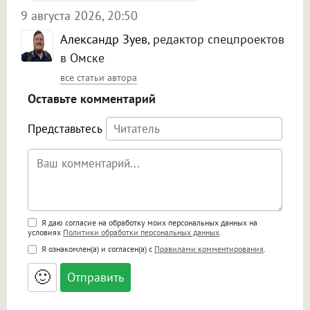
9 августа 2026, 20:50
Александр Зуев
, редактор спецпроектов
в Омске
все статьи автора
Оставьте комментарий
Представьтесь
Поддержка HTML
Я даю согласие на обработку моих персональных данных на
условиях
Политики обработки персональных данных
.
<b>, <strong>, <u>, <i>, <em>, <s>, <big>,
Я ознакомлен(а) и согласен(а) с
Правилами комментирования
.
<small>, <sup>, <sub>, <pre>, <ul>, <ol>, <li>,
<blockquote>, <code> экранирует HTML,
🙂
адреса URL автоматически становятся
ссылками, и [img]адрес[/img] будет
открываться в новой вкладке.