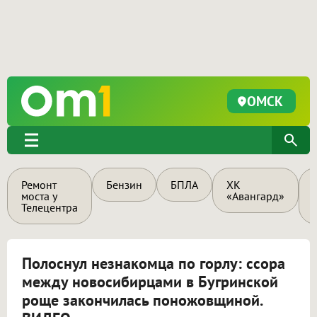
ОМСК
Ремонт
Бензин
БПЛА
ХК
моста у
«Авангард»
Телецентра
Полоснул незнакомца по горлу: ссора
между новосибирцами в Бугринской
роще закончилась поножовщиной.