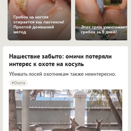
Грибок на ногтях
стирается как ластиком!
Простой домашний
Этот трюк уничтожает
метод
грибок за 5 дней!
Нашествие забыто: омичи потеряли
интерес к охоте на косуль
Убивать лосей охотникам также неинтересно.
#охота
В Омской области отменили жеребьевку на лосей и косуль из-за нехватки заявок