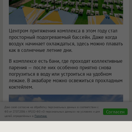
Центром притяжения комплекса в этом году стал
просторный подогреваемый бассейн. Даже когда
воздух начинает охлаждаться, здесь можно плавать
как в солнечные летние дни.
В комплексе есть бани, где проходят коллективные
парения — после них особенно приятно снова
погрузиться в воду или устроиться на удобном
лежаке. В аквабаре можно освежиться прохладным
коктейлем.
Даю своё согласие на обработку персональных данных в соответствии с
Согласен
ФЗ от 27.07.2006 г. №152-ФЗ «О персональных данных» на условиях и для
целей, определённых в
Политике.