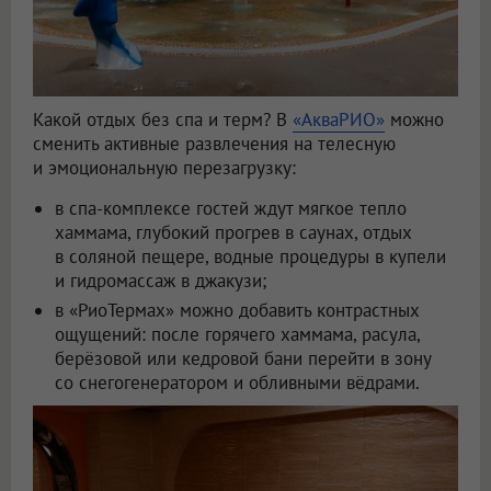
Какой отдых без спа и терм? В
«АкваРИО»
можно
сменить активные развлечения на телесную
и эмоциональную перезагрузку:
в спа-комплексе гостей ждут мягкое тепло
хаммама, глубокий прогрев в саунах, отдых
в соляной пещере, водные процедуры в купели
и гидромассаж в джакузи;
в «РиоТермах» можно добавить контрастных
ощущений: после горячего хаммама, расула,
берёзовой или кедровой бани перейти в зону
со снегогенератором и обливными вёдрами.