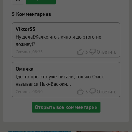
ссылками, и [img]адрес[/img] будет
открываться в новой вкладке.
5 Комментариев
Viktor55
Ну дела!Жалко,что лично я до этого не
доживу!?
3
Ответить
Сегодня, 08:23
Омичка
Где-то про это уже писали, только Омск
назывался Нью-Васюки...
3
Ответить
Сегодня, 08:50
Открыть все комментарии