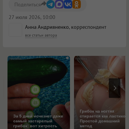
Поделиться
27 июля 2026, 10:00
Анна Андрияненко
, корреспондент
все статьи автора
i
Грибок на ногтях
За 5 дней исчезнет даже
стирается как ластиком
самый застарелый
Простой домашний
грибок: вот хитрость
метод