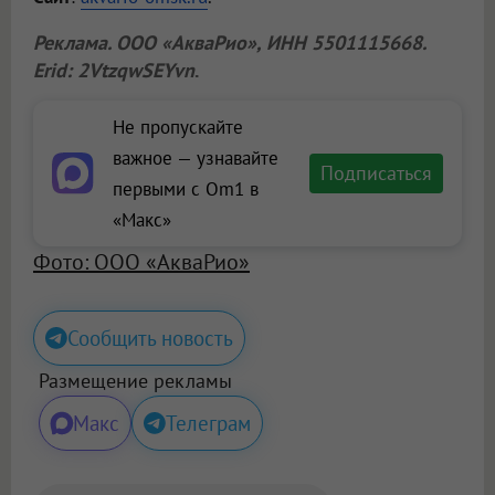
Реклама.
ООО «АкваРио»
, ИНН 5501115668.
Erid: 2VtzqwSEYvn
.
Не пропускайте
важное — узнавайте
Подписаться
первыми с Om1 в
«Макс»
Фото: ООО «АкваРио»
Сообщить новость
Размещение рекламы
Макс
Телеграм