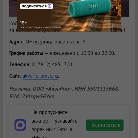
Собирайте близких и приезжайте в «АкваРИО»
за летним настроением и новыми впечатлениями!
Адрес
: Омск, улица Завертяева, 5.
График работы
— ежедневно с 10:00 до 22:00.
Телефон
: 8 (3812) 485–300.
Сайт
:
akvario-omsk.ru
.
Реклама.
ООО «АкваРио»
, ИНН 5501115668.
Erid: 2VtzqwSEYvn
.
Не пропускайте
важное — узнавайте
Подписаться
первыми с Om1 в
«Макс»