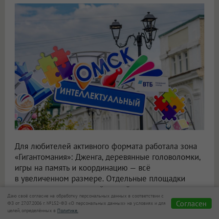
Для любителей активного формата работала зона
«Гигантомания»: Дженга, деревянные головоломки,
игры на память и координацию — всё
в увеличенном размере. Отдельные площадки
выделили для стратегий, семейного отдыха
Даю своё согласие на обработку персональных данных в соответствии с
и детских развлечений.
Согласен
ФЗ от 27.07.2006 г. №152-ФЗ «О персональных данных» на условиях и для
целей, определённых в
Политике.
Уличную игротеку организовали при поддержке