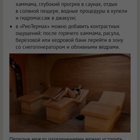
хаммама, глубокий прогрев в саунах, отдых
в соляной пещере, водные процедуры в купели
и гидромассаж в джакузи;
в «РиоТермах» можно добавить контрастных
ощущений: после горячего хаммама, расула,
берёзовой или кедровой бани перейти в зону
со снегогенератором и обливными вёдрами.
Перерыв между развлечениями можно устроить