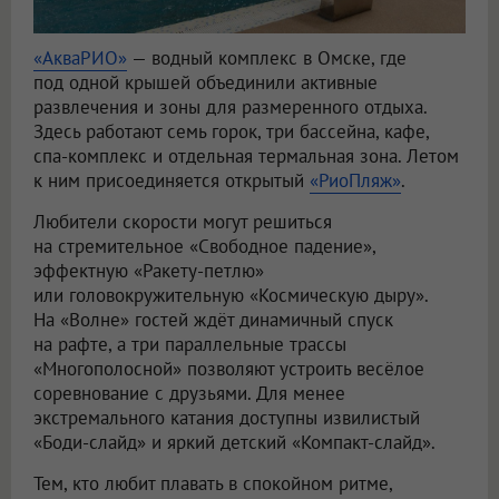
«АкваРИО»
— водный комплекс в Омске, где
под одной крышей объединили активные
развлечения и зоны для размеренного отдыха.
Здесь работают семь горок, три бассейна, кафе,
спа-комплекс и отдельная термальная зона. Летом
к ним присоединяется открытый
«РиоПляж»
.
Любители скорости могут решиться
на стремительное «Свободное падение»,
эффектную «Ракету-петлю»
или головокружительную «Космическую дыру».
На «Волне» гостей ждёт динамичный спуск
на рафте, а три параллельные трассы
«Многополосной» позволяют устроить весёлое
соревнование с друзьями. Для менее
экстремального катания доступны извилистый
«Боди-слайд» и яркий детский «Компакт-слайд».
Тем, кто любит плавать в спокойном ритме,