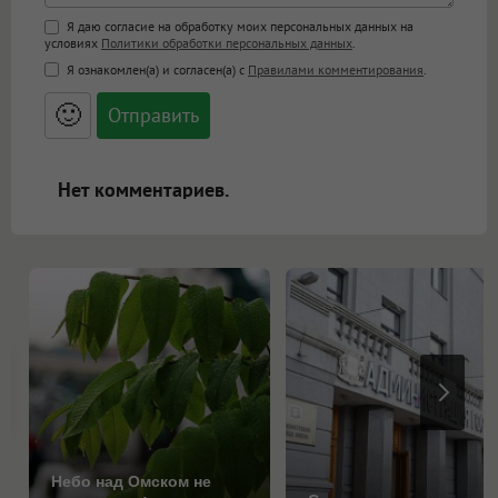
Поддержка HTML
Я даю согласие на обработку моих персональных данных на
условиях
Политики обработки персональных данных
.
<b>, <strong>, <u>, <i>, <em>, <s>, <big>,
Я ознакомлен(а) и согласен(а) с
Правилами комментирования
.
<small>, <sup>, <sub>, <pre>, <ul>, <ol>, <li>,
<blockquote>, <code> экранирует HTML,
🙂
адреса URL автоматически становятся
ссылками, и [img]адрес[/img] будет
открываться в новой вкладке.
Нет комментариев.
Небо над Омском не