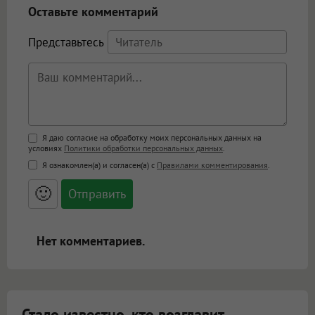
Оставьте комментарий
Представьтесь
Поддержка HTML
Я даю согласие на обработку моих персональных данных на
условиях
Политики обработки персональных данных
.
<b>, <strong>, <u>, <i>, <em>, <s>, <big>,
Я ознакомлен(а) и согласен(а) с
Правилами комментирования
.
<small>, <sup>, <sub>, <pre>, <ul>, <ol>, <li>,
<blockquote>, <code> экранирует HTML,
🙂
адреса URL автоматически становятся
ссылками, и [img]адрес[/img] будет
открываться в новой вкладке.
Нет комментариев.
Стало известно, кто возглавит