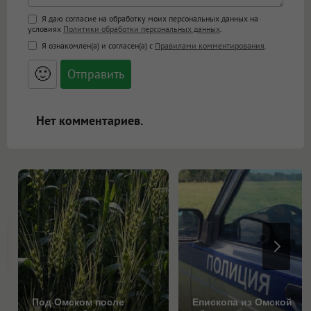
Поддержка HTML
Я даю согласие на обработку моих персональных данных на
условиях
Политики обработки персональных данных
.
<b>, <strong>, <u>, <i>, <em>, <s>, <big>,
Я ознакомлен(а) и согласен(а) с
Правилами комментирования
.
<small>, <sup>, <sub>, <pre>, <ul>, <ol>, <li>,
<blockquote>, <code> экранирует HTML,
🙂
адреса URL автоматически становятся
ссылками, и [img]адрес[/img] будет
открываться в новой вкладке.
Нет комментариев.
Под Омском после
Епископа из Омской