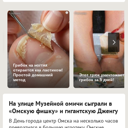
i
Грибок на ногтях
стирается как ластиком!
Простой домашний
Этот трюк уничтожает
метод
грибок за 5 дней!
На улице Музейной омичи сыграли в
«Омскую фишку» и гигантскую Дженгу
В День города центр Омска на несколько часов
превратился в большую игротеку. Омские