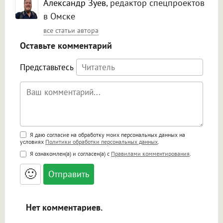
Александр Зуев
, редактор спецпроектов
в Омске
все статьи автора
Оставьте комментарий
Представьтесь
Поддержка HTML
Я даю согласие на обработку моих персональных данных на
условиях
Политики обработки персональных данных
.
<b>, <strong>, <u>, <i>, <em>, <s>, <big>,
Я ознакомлен(а) и согласен(а) с
Правилами комментирования
.
<small>, <sup>, <sub>, <pre>, <ul>, <ol>, <li>,
<blockquote>, <code> экранирует HTML,
🙂
адреса URL автоматически становятся
ссылками, и [img]адрес[/img] будет
открываться в новой вкладке.
Нет комментариев.