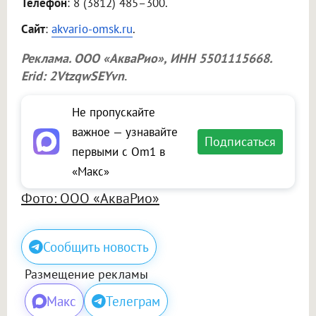
Телефон
: 8 (3812) 485–300.
Сайт
:
akvario-omsk.ru
.
Реклама.
ООО «АкваРио»
, ИНН 5501115668.
Erid: 2VtzqwSEYvn
.
Не пропускайте
важное — узнавайте
Подписаться
первыми с Om1 в
«Макс»
Фото: ООО «АкваРио»
Сообщить новость
Размещение рекламы
Макс
Телеграм