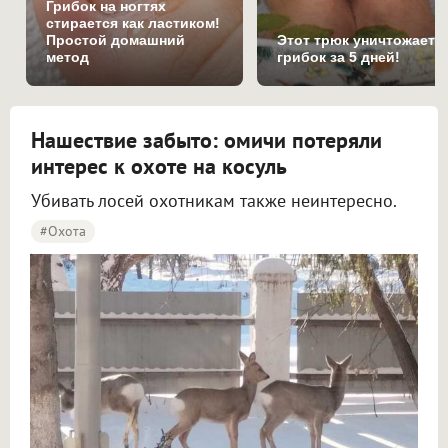
Грибок на ногтях
стирается как ластиком!
Простой домашний
Этот трюк уничтожает
метод
грибок за 5 дней!
Нашествие забыто: омичи потеряли
интерес к охоте на косуль
Убивать лосей охотникам также неинтересно.
#охота
В Омской области отменили жеребьевку на лосей и косуль из-за нехватки заявок