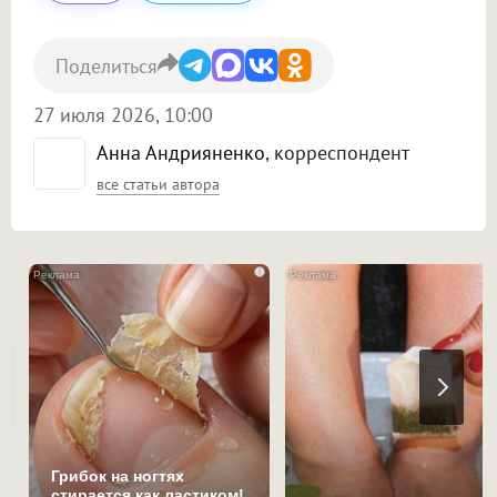
Поделиться
27 июля 2026, 10:00
Анна Андрияненко
, корреспондент
все статьи автора
i
Грибок на ногтях
стирается как ластиком!