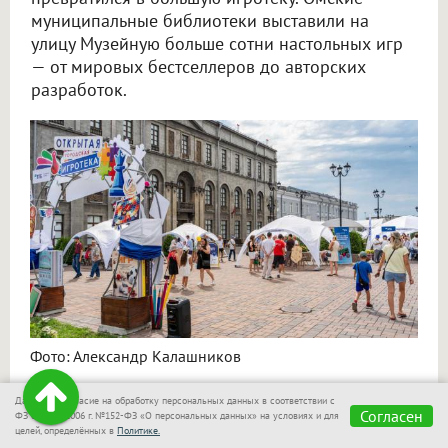
муниципальные библиотеки выставили на
улицу Музейную больше сотни настольных игр
— от мировых бестселлеров до авторских
разработок.
Фото: Александр Калашников
Даю своё согласие на обработку персональных данных в соответствии с
Главный хит — «Омская фишка». Это не просто
Согласен
ФЗ от 27.07.2006 г. №152-ФЗ «О персональных данных» на условиях и для
целей, определённых в
Политике.
бродилка, а целое приключение по истории города.