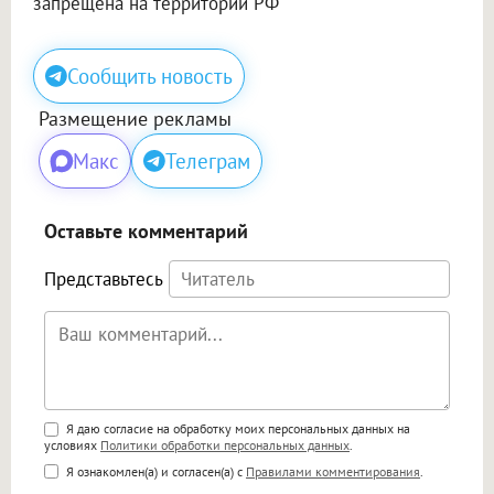
запрещена на территории РФ
Сообщить новость
Размещение рекламы
Макс
Телеграм
Оставьте комментарий
Представьтесь
Поддержка HTML
Я даю согласие на обработку моих персональных данных на
условиях
Политики обработки персональных данных
.
<b>, <strong>, <u>, <i>, <em>, <s>, <big>,
Я ознакомлен(а) и согласен(а) с
Правилами комментирования
.
<small>, <sup>, <sub>, <pre>, <ul>, <ol>, <li>,