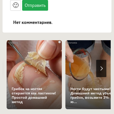
<blockquote>, <code> экранирует HTML,
🙂
адреса URL автоматически становятся
ссылками, и [img]адрес[/img] будет
открываться в новой вкладке.
Нет комментариев.
i
Грибок на ногтях
Ногти будут чистыми!
стирается как ластиком!
Домашний метод убьет
Простой домашний
грибок, возьмите 3%-
метод
ю…