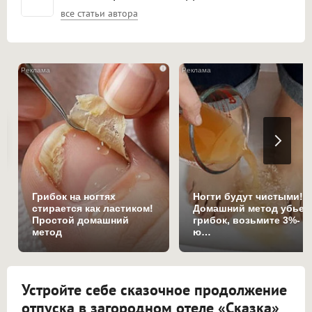
все статьи автора
i
Грибок на ногтях
Ногти будут чистыми!
стирается как ластиком!
Домашний метод убьет
Простой домашний
грибок, возьмите 3%-
метод
ю…
Устройте себе сказочное продолжение
отпуска в загородном отеле «Сказка»