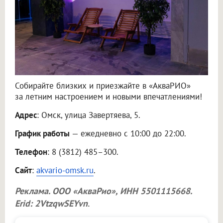
Собирайте близких и приезжайте в «АкваРИО»
за летним настроением и новыми впечатлениями!
Адрес
: Омск, улица Завертяева, 5.
График работы
— ежедневно с 10:00 до 22:00.
Телефон
: 8 (3812) 485–300.
Сайт
:
akvario-omsk.ru
.
Реклама.
ООО «АкваРио»
, ИНН 5501115668.
Erid: 2VtzqwSEYvn
.