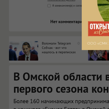
<b>, <strong>, <u>, <i>, <em>, <s>
Я ознакомлен(а) и согласен(а) с
Правилами к
<blockquote>, <code> экраниру
[img]адрес[/img] будет открыва
Нет комментариев.
Взломали Telegram
i
Собчак - вот что
нашлось в переписках
В Омской области 
первого сезона кон
Более 160 начинающих предпринимат