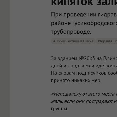
кипяток зал
При проведении гидрав
районе Гусинобродског
трубопроводе.
#Происшествия В Омске
#горячая В
За зданием №20к3 на Гусин
дней из-под земли идёт кип
По словам подписчиков сооб
принято никаких мер.
«Неподалёку от этого места 
жаль, если они пострадают 
группы.