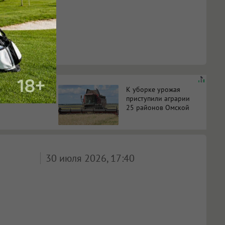
строят
К уборке урожая
ии
приступили аграрии
25 районов Омской
на пяти
области
30 июля 2026, 17:40