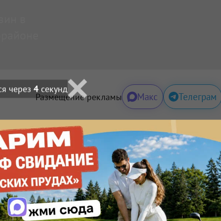
зин в
орайоне
ся через
3
секунд
Макс
Телеграм
Размещение рекламы
льных данных на условиях
Политики обработки
🙂