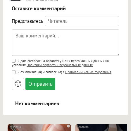
Оставьте комментарий
Представьтесь
Поддержка HTML
Я даю согласие на обработку моих персональных данных на
условиях
Политики обработки персональных данных
.
<b>, <strong>, <u>, <i>, <em>, <s>, <big>,
Я ознакомлен(а) и согласен(а) с
Правилами комментирования
.
<small>, <sup>, <sub>, <pre>, <ul>, <ol>, <li>,
<blockquote>, <code> экранирует HTML,
🙂
адреса URL автоматически становятся
ссылками, и [img]адрес[/img] будет
открываться в новой вкладке.
Нет комментариев.
i