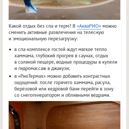
Какой отдых без спа и терм? В
«АкваРИО»
можно
сменить активные развлечения на телесную
и эмоциональную перезагрузку:
в спа-комплексе гостей ждут мягкое тепло
хаммама, глубокий прогрев в саунах, отдых
в соляной пещере, водные процедуры в купели
и гидромассаж в джакузи;
в «РиоТермах» можно добавить контрастных
ощущений: после горячего хаммама, расула,
берёзовой или кедровой бани перейти в зону
со снегогенератором и обливными вёдрами.