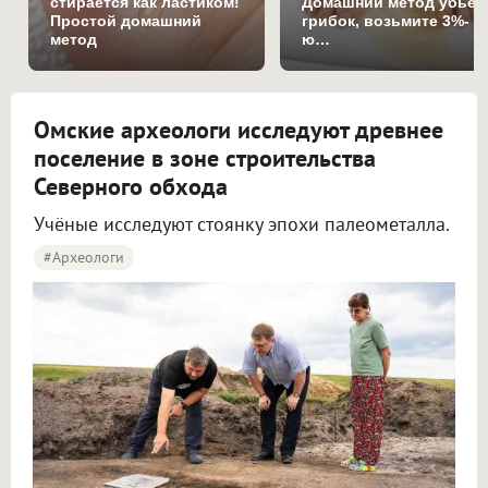
стирается как ластиком!
Домашний метод убьет
Простой домашний
грибок, возьмите 3%-
метод
ю…
Омские археологи исследуют древнее
поселение в зоне строительства
Северного обхода
Учёные исследуют стоянку эпохи палеометалла.
#археологи
Омские археологи исследуют древнее поселение около Северного обхода