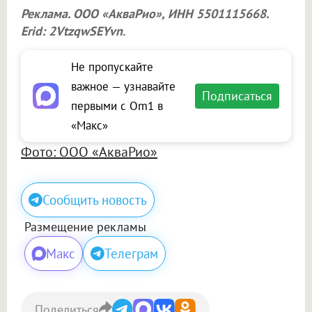
Реклама.
ООО «АкваРио»
, ИНН 5501115668.
Erid: 2VtzqwSEYvn
.
Не пропускайте
важное — узнавайте
Подписаться
первыми с Om1 в
«Макс»
Фото: ООО «АкваРио»
Сообщить новость
Размещение рекламы
Макс
Телеграм
Поделиться