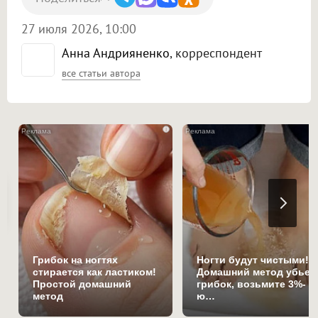
27 июля 2026, 10:00
Анна Андрияненко
, корреспондент
все статьи автора
i
Грибок на ногтях
Ногти будут чистыми!
стирается как ластиком!
Домашний метод убьет
Простой домашний
грибок, возьмите 3%-
метод
ю…