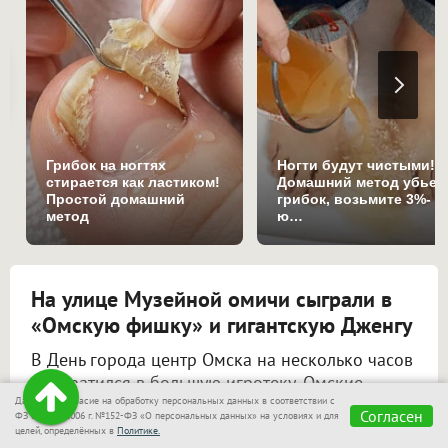
Грибок на ногтях
Ногти будут чистыми!
стирается как ластиком!
Домашний метод убьет
Простой домашний
грибок, возьмите 3%-
метод
ю…
На улице Музейной омичи сыграли в
«Омскую фишку» и гигантскую Дженгу
В День города центр Омска на несколько часов
превратился в большую игротеку. Омские
муниципальные библиотеки выставили на
Даю своё согласие на обработку персональных данных в соответствии с
Согласен
ФЗ от 27.07.2006 г. №152-ФЗ «О персональных данных» на условиях и для
улицу Музейную больше сотни настольных игр
целей, определённых в
Политике.