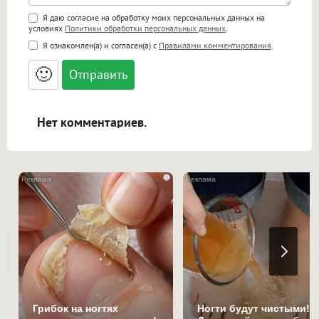
Поддержка HTML
Я даю согласие на обработку моих персональных данных на
условиях
Политики обработки персональных данных
.
<b>, <strong>, <u>, <i>, <em>, <s>, <big>,
Я ознакомлен(а) и согласен(а) с
Правилами комментирования
.
<small>, <sup>, <sub>, <pre>, <ul>, <ol>, <li>,
<blockquote>, <code> экранирует HTML,
🙂
адреса URL автоматически становятся
ссылками, и [img]адрес[/img] будет
открываться в новой вкладке.
Нет комментариев.
i
Грибок на ногтях
Ногти будут чистыми!