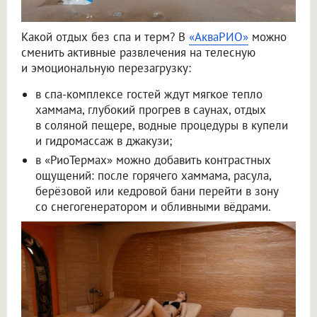
Какой отдых без спа и терм? В
«АкваРИО»
можно
сменить активные развлечения на телесную
и эмоциональную перезагрузку:
в спа-комплексе гостей ждут мягкое тепло
хаммама, глубокий прогрев в саунах, отдых
в соляной пещере, водные процедуры в купели
и гидромассаж в джакузи;
в «РиоТермах» можно добавить контрастных
ощущений: после горячего хаммама, расула,
берёзовой или кедровой бани перейти в зону
со снегогенератором и обливными вёдрами.