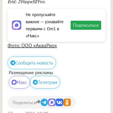
Erid: 2VtzqwSEYvn
.
Не пропускайте
важное — узнавайте
Подписаться
первыми с Om1 в
«Макс»
Фото: ООО «АкваРио»
Сообщить новость
Размещение рекламы
Макс
Телеграм
Поделиться