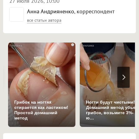
27 июля 2026, 10:00
Анна Андрияненко
, корреспондент
все статьи автора
i
Грибок на ногтях
Ногти будут чистыми!
стирается как ластиком!
Домашний метод убьет
Простой домашний
грибок, возьмите 3%-
метод
ю…