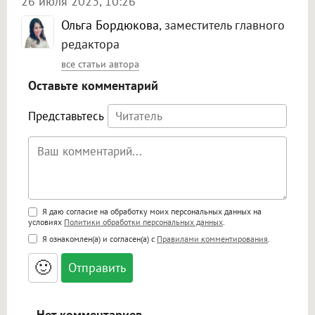
26 июля 2023, 10:26
Ольга Бордюкова
, заместитель главного
редактора
все статьи автора
Оставьте комментарий
Представьтесь
Поддержка HTML
Я даю согласие на обработку моих персональных данных на
условиях
Политики обработки персональных данных
.
<b>, <strong>, <u>, <i>, <em>, <s>, <big>,
Я ознакомлен(а) и согласен(а) с
Правилами комментирования
.
<small>, <sup>, <sub>, <pre>, <ul>, <ol>, <li>,
<blockquote>, <code> экранирует HTML,
🙂
адреса URL автоматически становятся
ссылками, и [img]адрес[/img] будет
открываться в новой вкладке.
Нет комментариев.