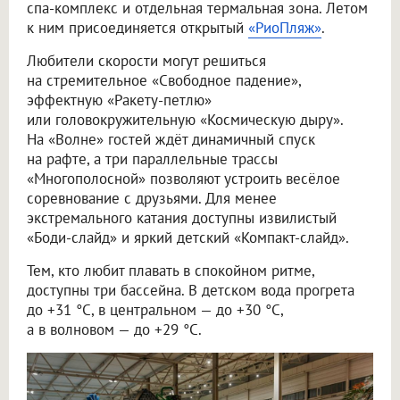
спа-комплекс и отдельная термальная зона. Летом
к ним присоединяется открытый
«РиоПляж»
.
Любители скорости могут решиться
на стремительное «Свободное падение»,
эффектную «Ракету-петлю»
или головокружительную «Космическую дыру».
На «Волне» гостей ждёт динамичный спуск
на рафте, а три параллельные трассы
«Многополосной» позволяют устроить весёлое
соревнование с друзьями. Для менее
экстремального катания доступны извилистый
«Боди-слайд» и яркий детский «Компакт-слайд».
Тем, кто любит плавать в спокойном ритме,
доступны три бассейна. В детском вода прогрета
до +31 °C, в центральном — до +30 °C,
а в волновом — до +29 °C.