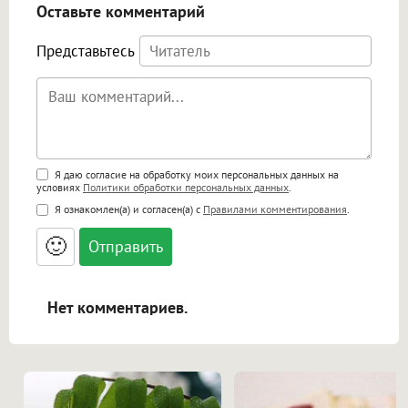
Оставьте комментарий
Представьтесь
Поддержка HTML
Я даю согласие на обработку моих персональных данных на
условиях
Политики обработки персональных данных
.
<b>, <strong>, <u>, <i>, <em>, <s>, <big>,
Я ознакомлен(а) и согласен(а) с
Правилами комментирования
.
<small>, <sup>, <sub>, <pre>, <ul>, <ol>, <li>,
<blockquote>, <code> экранирует HTML,
🙂
адреса URL автоматически становятся
ссылками, и [img]адрес[/img] будет
открываться в новой вкладке.
Нет комментариев.