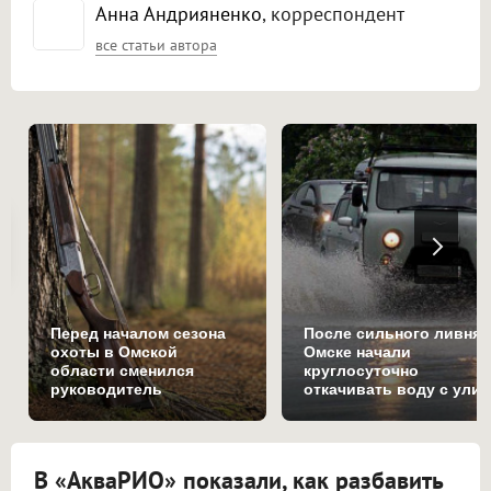
Анна Андрияненко
, корреспондент
все статьи автора
Перед началом сезона
После сильного ливня 
охоты в Омской
Омске начали
области сменился
круглосуточно
руководитель
откачивать воду с ули
управления по охране
животного мира
В «АкваРИО» показали, как разбавить