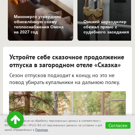
Минэнерго утвердило
обновлённую схему
Омский наркодилер
теплоснабжения Омска
сбежал прямо с
на 2027 год
судебного заседания
Устройте себе сказочное продолжение
отпуска в загородном отеле «Сказка»
Сезон отпусков подходит к концу, но это не
повод убирать купальники на дальнюю полку.
Даю своё согласие на обработку персональных данных в соответствии с
Согласен
ФЗ от 27.07.2006 г. №152-ФЗ «О персональных данных» на условиях и для
целей, определённых в
Политике.