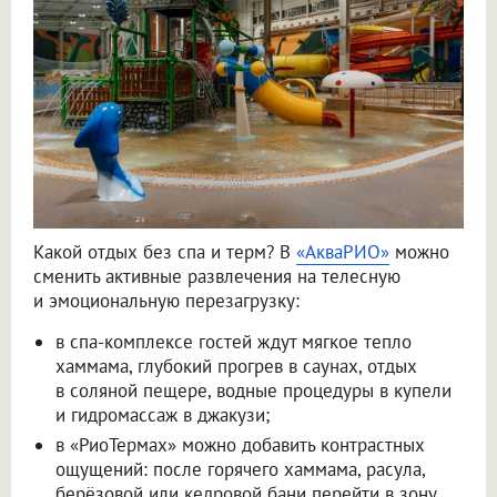
Какой отдых без спа и терм? В
«АкваРИО»
можно
сменить активные развлечения на телесную
и эмоциональную перезагрузку:
в спа-комплексе гостей ждут мягкое тепло
хаммама, глубокий прогрев в саунах, отдых
в соляной пещере, водные процедуры в купели
и гидромассаж в джакузи;
в «РиоТермах» можно добавить контрастных
ощущений: после горячего хаммама, расула,
берёзовой или кедровой бани перейти в зону