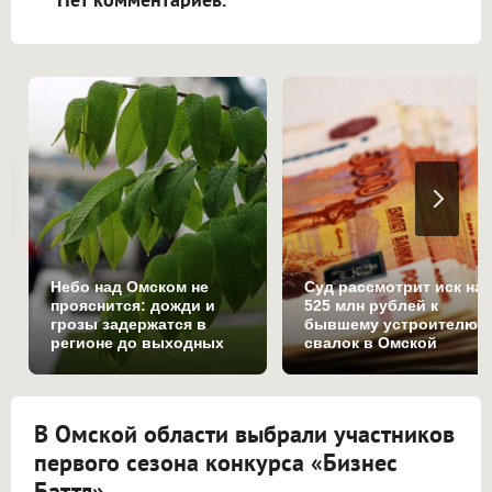
Небо над Омском не
Суд рассмотрит иск на
прояснится: дожди и
525 млн рублей к
грозы задержатся в
бывшему устроителю
регионе до выходных
свалок в Омской
области
В Омской области выбрали участников
первого сезона конкурса «Бизнес
Баттл»