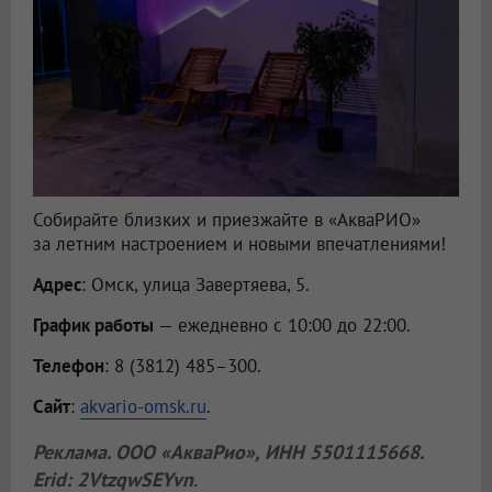
Собирайте близких и приезжайте в «АкваРИО»
за летним настроением и новыми впечатлениями!
Адрес
: Омск, улица Завертяева, 5.
График работы
— ежедневно с 10:00 до 22:00.
Телефон
: 8 (3812) 485–300.
Сайт
:
akvario-omsk.ru
.
Реклама.
ООО «АкваРио»
, ИНН 5501115668.
Erid: 2VtzqwSEYvn
.