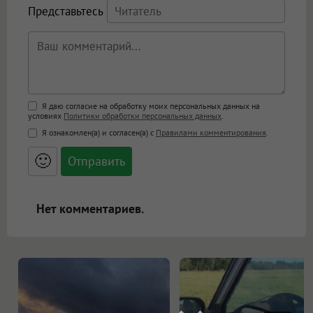
Представьтесь
Поддержка HTML
Я даю согласие на обработку моих персональных данных на
условиях
Политики обработки персональных данных
.
<b>, <strong>, <u>, <i>, <em>, <s>, <big>,
Я ознакомлен(а) и согласен(а) с
Правилами комментирования
.
<small>, <sup>, <sub>, <pre>, <ul>, <ol>, <li>,
<blockquote>, <code> экранирует HTML,
🙂
адреса URL автоматически становятся
ссылками, и [img]адрес[/img] будет
открываться в новой вкладке.
Нет комментариев.