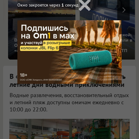
Епископа из Омской
Власти хотят сделать
области запретили в
Омск ещё двумя
служении из-за
«столицами России»
смертельного ДТП
В «АкваРИО» показали, как разбавить
летние дни водными приключениями
Водные развлечения, восстановительный отдых
и летний пляж доступны омичам ежедневно с
10:00 до 22:00.