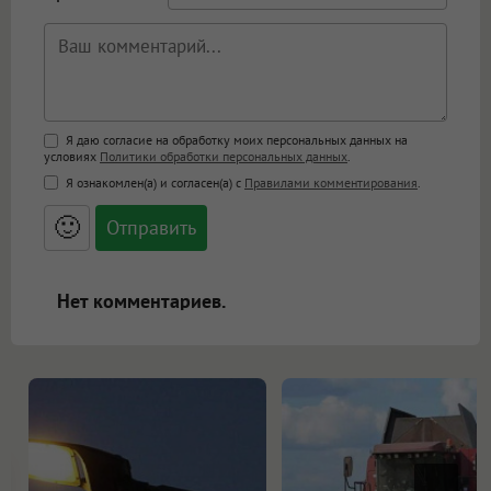
Поддержка HTML
Я даю согласие на обработку моих персональных данных на
условиях
Политики обработки персональных данных
.
<b>, <strong>, <u>, <i>, <em>, <s>, <big>,
Я ознакомлен(а) и согласен(а) с
Правилами комментирования
.
<small>, <sup>, <sub>, <pre>, <ul>, <ol>, <li>,
<blockquote>, <code> экранирует HTML,
🙂
адреса URL автоматически становятся
ссылками, и [img]адрес[/img] будет
открываться в новой вкладке.
Нет комментариев.