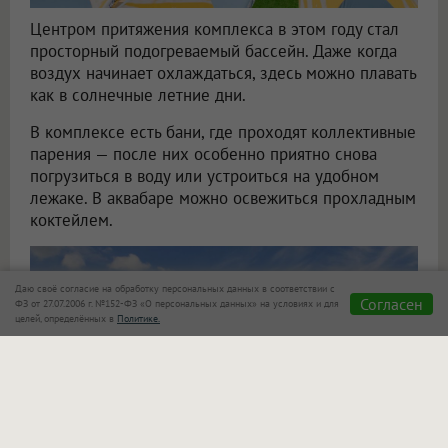
Центром притяжения комплекса в этом году стал
просторный подогреваемый бассейн. Даже когда
воздух начинает охлаждаться, здесь можно плавать
как в солнечные летние дни.
В комплексе есть бани, где проходят коллективные
парения — после них особенно приятно снова
погрузиться в воду или устроиться на удобном
лежаке. В аквабаре можно освежиться прохладным
коктейлем.
Даю своё согласие на обработку персональных данных в соответствии с
Согласен
ФЗ от 27.07.2006 г. №152-ФЗ «О персональных данных» на условиях и для
целей, определённых в
Политике.