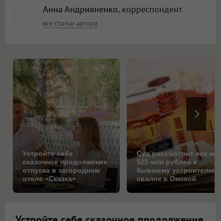
Анна Андрияненко
, корреспондент
все статьи автора
Устройте себе
Суд рассмотрит иск на
сказочное продолжение
525 млн рублей к
отпуска в загородном
бывшему устроителю
отеле «Сказка»
свалок в Омской
области
Устройте себе сказочное продолжение