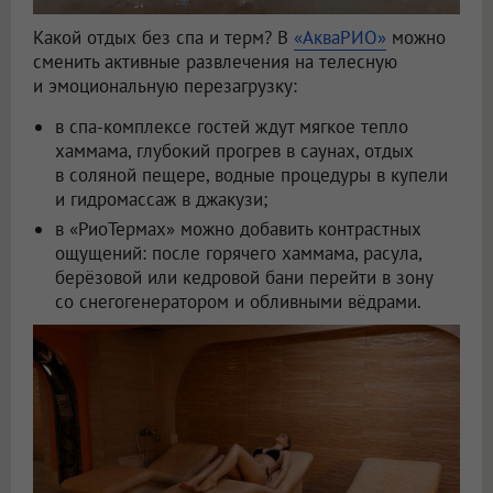
Какой отдых без спа и терм? В
«АкваРИО»
можно
сменить активные развлечения на телесную
и эмоциональную перезагрузку:
в спа-комплексе гостей ждут мягкое тепло
хаммама, глубокий прогрев в саунах, отдых
в соляной пещере, водные процедуры в купели
и гидромассаж в джакузи;
в «РиоТермах» можно добавить контрастных
ощущений: после горячего хаммама, расула,
берёзовой или кедровой бани перейти в зону
со снегогенератором и обливными вёдрами.