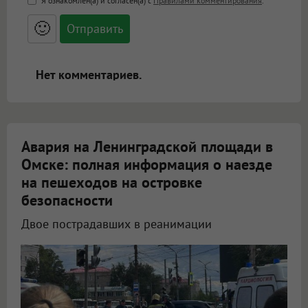
Я ознакомлен(а) и согласен(а) с
Правилами комментирования
.
<small>, <sup>, <sub>, <pre>, <ul>, <ol>, <li>,
<blockquote>, <code> экранирует HTML,
🙂
адреса URL автоматически становятся
ссылками, и [img]адрес[/img] будет
открываться в новой вкладке.
Нет комментариев.
Авария на Ленинградской площади в
Омске: полная информация о наезде
на пешеходов на островке
безопасности
Двое пострадавших в реанимации
Подробности ДТП на Ленинградской площади в Омске: что известно на данный момент