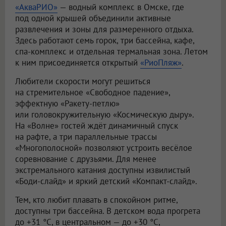
«АкваРИО»
— водный комплекс в Омске, где
под одной крышей объединили активные
развлечения и зоны для размеренного отдыха.
Здесь работают семь горок, три бассейна, кафе,
спа-комплекс и отдельная термальная зона. Летом
к ним присоединяется открытый
«РиоПляж»
.
Любители скорости могут решиться
на стремительное «Свободное падение»,
эффектную «Ракету-петлю»
или головокружительную «Космическую дыру».
На «Волне» гостей ждёт динамичный спуск
на рафте, а три параллельные трассы
«Многополосной» позволяют устроить весёлое
соревнование с друзьями. Для менее
экстремального катания доступны извилистый
«Боди-слайд» и яркий детский «Компакт-слайд».
Тем, кто любит плавать в спокойном ритме,
доступны три бассейна. В детском вода прогрета
до +31 °C, в центральном — до +30 °C,