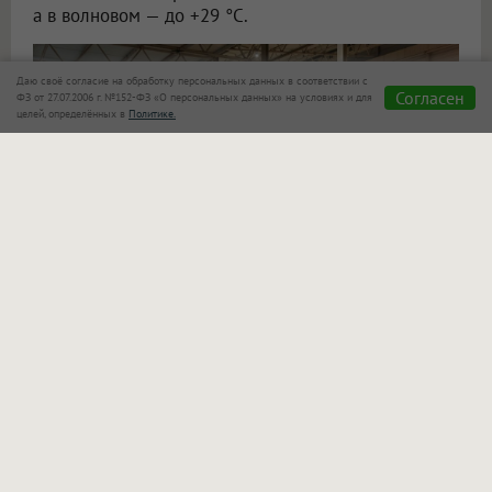
а в волновом — до +29 °C.
Даю своё согласие на обработку персональных данных в соответствии с
Согласен
ФЗ от 27.07.2006 г. №152-ФЗ «О персональных данных» на условиях и для
целей, определённых в
Политике.
Какой отдых без спа и терм? В
«АкваРИО»
можно
сменить активные развлечения на телесную
и эмоциональную перезагрузку:
в спа-комплексе гостей ждут мягкое тепло
хаммама, глубокий прогрев в саунах, отдых
в соляной пещере, водные процедуры в купели