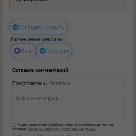
Сообщить новость
Размещение рекламы
Макс
Телеграм
Оставьте комментарий
Представьтесь
Поддержка HTML
Я даю согласие на обработку моих персональных данных на
условиях
Политики обработки персональных данных
.
<b>, <strong>, <u>, <i>, <em>, <s>, <big>,