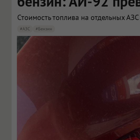
бензин: АИ-92 пре
Стоимость топлива на отдельных АЗС 
#АЗС
#бензин
В Омске зафиксированы новые цены на бензин и газ