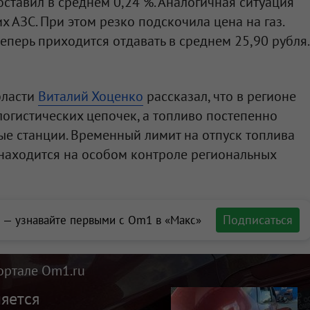
составил в среднем 0,24 %. Аналогичная ситуация
х АЗС. При этом резко подскочила цена на газ.
теперь приходится отдавать в среднем 25,90 рубля.
бласти
Виталий Хоценко
рассказал, что в регионе
огистических цепочек, а топливо постепенно
ые станции. Временный лимит на отпуск топлива
 находится на особом контроле региональных
Подписаться
 — узнавайте первыми с Om1 в «Макс»
ортале Om1.ru
яется