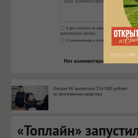
Поддержка HTML
Я даю согласие на обработку моих персона
персональных данных
.
<b>, <strong>, <u>, <i>, <em>, <s>
Я ознакомлен(а) и согласен(а) с
Правилами к
<blockquote>, <code> экраниру
[img]адрес[/img] будет открыва
Нет комментариев.
Омская УК выплатила 356 000 рублей
за затопленную квартиру
«Топлайн» запусти