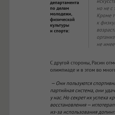
искусст
департамента
но не с
по делам
молодежи,
Кроме т
физической
к физку
культуры
возраста
и спорта:
организ
не имее
С другой стороны, Расин отм
олимпиаде и в этом во мног
— Они пользуются спортивны
партийная система, они уда
у нас. Но секрет их успеха к
восстановления — иглотера
из-за использования допинга