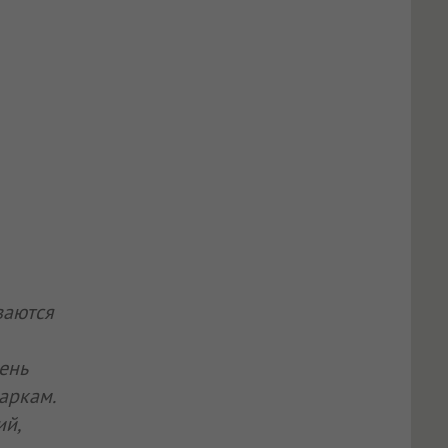
ваются
чень
паркам.
ий,