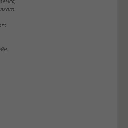
аемся,
акого.
ого
йн.