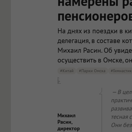
намерены ра
пенсионеро
На днях из поездки в к
делегация, в составе к
Михаил Расин. Об увиде
осуществить в Омске, он
#Китай
#Парки Омска
#Гимнастик
После визита в Китай [в Омске намерены развивать спорт среди пенсионеров]
— В цел
практич
развива
Михаил
тесная 
Расин,
Они без
директор