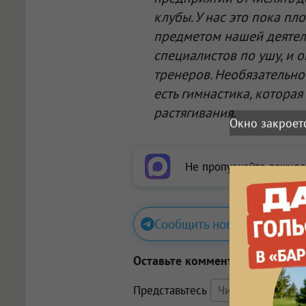
клубы. У нас это пока пл
предметом нашей деятель
специалистов по ушу, и 
тренеров. Необязательно
есть гимнастика, котора
растягивания.
Не пропускайте важное
Сообщить новость
Оставьте комментарий
Представьтесь