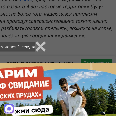
охо развито. А вот парковые территории будут
ности. Более того, надеюсь, мы пригласим
они проведут совершенствование техник наших
 разбивать головой предметы, ложиться на копье,
я полезна для координации движений,
Подписаться
 — узнавайте первыми с Om1 в «Макс»
Макс
Телеграм
Размещение рекламы