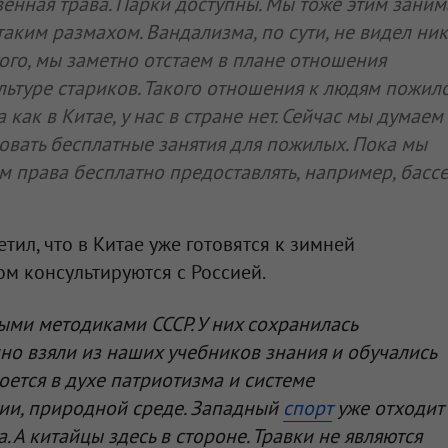
венная трава. Парки доступны. Мы тоже этим заним
 таким размахом. Вандализма, по сути, не видел ник
ого, мы заметно отстаем в плане отношения
льтуре стариков. Такого отношения к людям пожил
 как в Китае, у нас в стране нет. Сейчас мы думаем
овать бесплатные занятия для пожилых. Пока мы
м права бесплатно предоставлять, например, бассе
етил, что в Китае уже готовятся к зимней
ом консультируются с Россией.
ми методиками СССР. У них сохранилась
чно взяли из наших учебников знания и обучались
роется в духе патриотизма и системе
пии, природной среде. Западный
спорт
уже отходит
. А китайцы здесь в стороне. Травки не являются