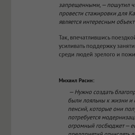
запрещенными, — пошутил чи
провести стажировки для Ка
является интересным объект
Так, впечатлившись поездко
усиливать поддержку заняти
среди людей зрелого и пожи
Михаил Расин:
— Нужно создать благопр
были лояльны к жизни и 
пенсий, которые они полу
потребуется модернизаци
огромный госбюджет — ес
предприятий отчислять д