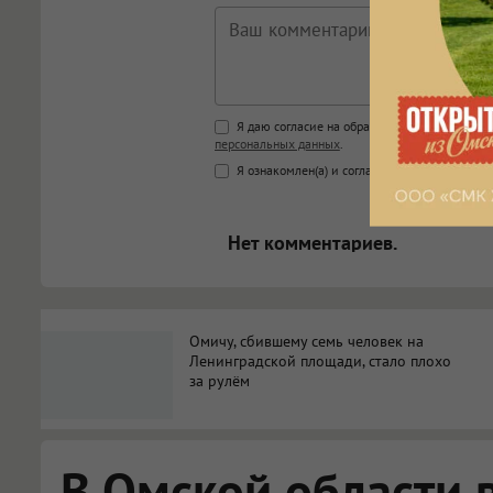
Поддержка HTML
Я даю согласие на обработку моих персона
персональных данных
.
<b>, <strong>, <u>, <i>, <em>, <s>
Я ознакомлен(а) и согласен(а) с
Правилами к
<blockquote>, <code> экраниру
[img]адрес[/img] будет открыва
Нет комментариев.
Омичу, сбившему семь человек на
Ленинградской площади, стало плохо
за рулём
В Омской области 