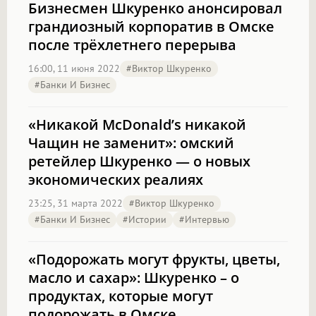
Бизнесмен Шкуренко анонсировал
грандиозный корпоратив в Омске
после трёхлетнего перерыва
16:00, 11 июня 2022
#Виктор Шкуренко
#Банки И Бизнес
«Никакой McDonald’s никакой
Чащин не заменит»: омский
ретейлер Шкуренко — о новых
экономических реалиях
23:25, 31 марта 2022
#Виктор Шкуренко
#Банки И Бизнес
#Истории
#интервью
«Подорожать могут фрукты, цветы,
масло и сахар»: Шкуренко – о
продуктах, которые могут
подорожать в Омске