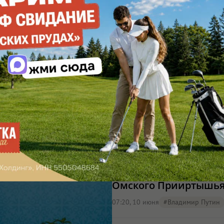
Путин в Омске расск
Казахстана
19:00, 25 июля
#Владимир Путин
Путин подписал указ 
Омского Прииртышь
07:20, 10 июня
#Владимир Путин