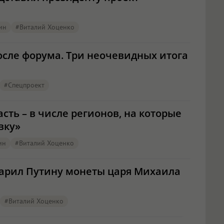
ин
#Виталий Хоценко
осле форума. Три неочевидных итога
#Спецпроект
асть – в числе регионов, на которые
вку»
ин
#Виталий Хоценко
арил Путину монеты царя Михаила
#Виталий Хоценко