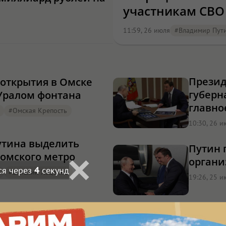
участникам СВО
11:59, 26 июля
#Владимир Пут
Презид
 открытия в Омске
губерн
 Уралом фонтана
главно
#Омская Крепость
10:30, 26 и
утина выделить
Путин 
 омского метро
органи
ся через
3
секунд
#Виталий Хоценко
19:26, 25 и