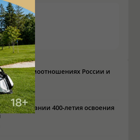
азал о взаимоотношениях России и
о праздновании 400-летия освоения
я