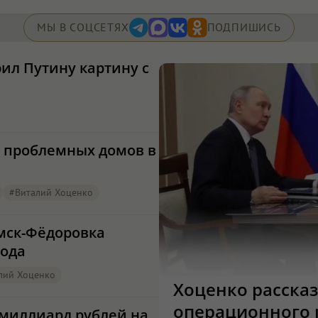
МЫ В СОЦСЕТЯХ
ПОДПИШИСЬ
ил Путину картину с
о проблемных домов в
#Виталий Хоценко
Омск-Фёдоровка
года
лий Хоценко
Хоценко рассказ
операционного 
 миллиард рублей на