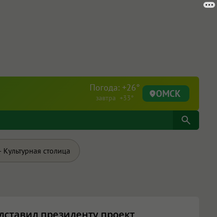
Погода: +26°
ОМСК
завтра +33°
 Культурная столица
дставил президенту проект