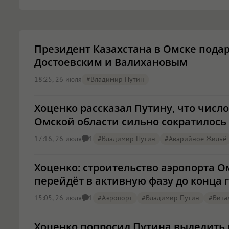
Президент Казахстана в Омске подар
Достоевским и Валихановым
18:25, 26 июля
#Владимир Путин
Хоценко рассказал Путину, что числ
Омской области сильно сократилось
17:16, 26 июля
#Владимир Путин
#аварийное Жильё
1
Хоценко: строительство аэропорта 
перейдёт в активную фазу до конца 
15:05, 26 июля
#аэропорт
#Владимир Путин
#Вита
1
Хоценко попросил Путина выделить