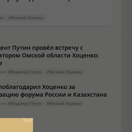
ин
#Виталий Хоценко
ент Путин провёл встречу с
атором Омской области Хоценко:
е
юля
#Владимир Путин
#Виталий Хоценко
поблагодарил Хоценко за
зацию форума России и Казахстана
юля
#Владимир Путин
#Виталий Хоценко