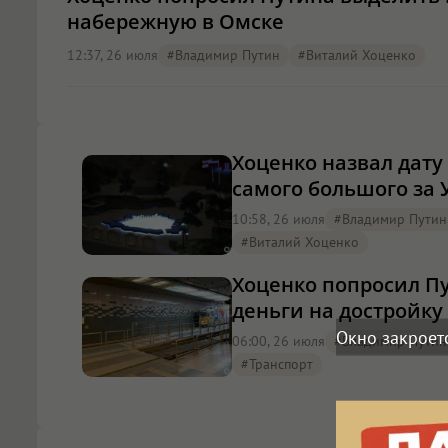
набережную в Омске
12:37, 26 июля
#Владимир Путин
#Виталий Хоценко
Хоценко назвал дату
самого большого за
10:58, 26 июля
#Владимир Путин
#Виталий Хоценко
Хоценко попросил П
деньги на достройку
Окно закроет
06:00, 26 июля
#Владимир Путин
#Транспорт