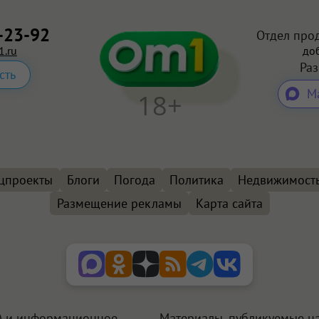
-23-92
Отдел про
.ru
доб
Ра
сть
М
18+
цпроекты
Блоги
Погода
Политика
Недвижимост
Размещение рекламы
Карта сайта
+) и информационное
Материалы, публикуемые на