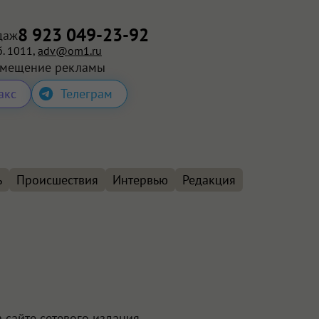
8 923 049-23-92
даж
. 1011,
adv@om1.ru
змещение рекламы
акс
Телеграм
ь
Происшествия
Интервью
Редакция
 сайте сетевого издания