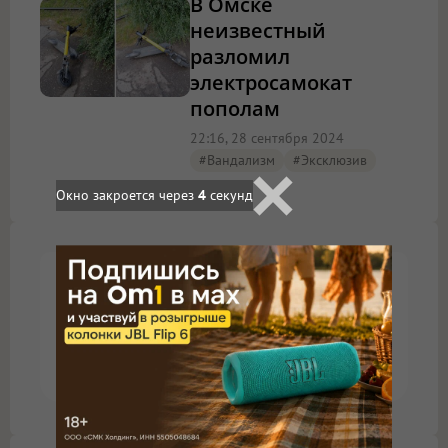
В Омске
неизвестный
разломил
электросамокат
пополам
22:16, 28 сентября 2024
#вандализм
#эксклюзив
Окно закроется через
3
секунд