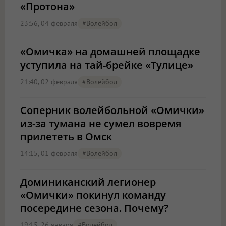
«Протона»
23:56, 04 февраля
#волейбол
«Омичка» на домашней площадке
уступила на тай-брейке «Тулице»
21:40, 02 февраля
#волейбол
Соперник волейбольной «Омички»
из-за тумана не сумел вовремя
прилететь в Омск
14:15, 01 февраля
#волейбол
Доминиканский легионер
«Омички» покинул команду
посередине сезона. Почему?
19:15, 26 января
#волейбол