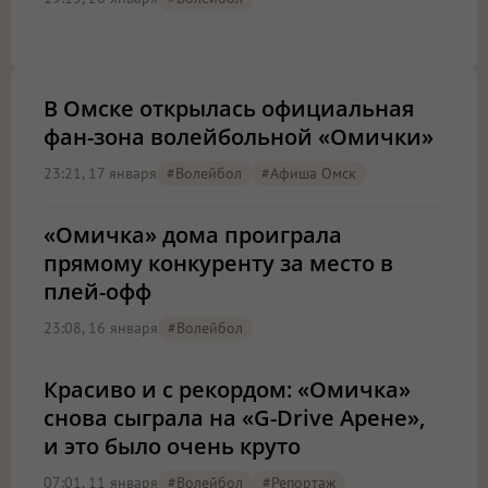
В Омске открылась официальная
фан-зона волейбольной «Омички»
23:21, 17 января
#волейбол
#Афиша Омск
«Омичка» дома проиграла
прямому конкуренту за место в
плей-офф
23:08, 16 января
#волейбол
Красиво и с рекордом: «Омичка»
снова сыграла на «G-Drive Арене»,
и это было очень круто
07:01, 11 января
#волейбол
#Репортаж