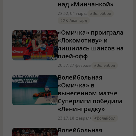
над «Минчанкой»
22:32, 04 марта
#волейбол
#ХК Авангард
«Омичка» проиграла
«Локомотиву» и
лишилась шансов на
плей-офф
20:57, 27 февраля
#волейбол
Волейбольная
«Омичка» в
вынесенном матче
Суперлиги победила
«Ленинградку»
23:17, 18 февраля
#волейбол
Волейбольная