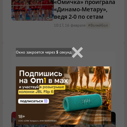
«Омичка» проиграла
«Динамо-Метару»,
ведя 2-0 по сетам
10:17, 16 февраля
#волейбол
Окно закроется через
4
секунд