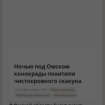
Ночью под Омском
конокрады похитили
чистокровного скакуна
13:47, 08 октября 2017
#Происшествия1
#домашние Животные
#конокрадство