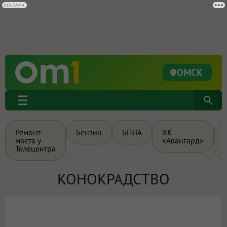
РЕКЛАМА
ОМСК
Ремонт
Бензин
БПЛА
ХК
моста у
«Авангард»
Телецентра
КОНОКРАДСТВО