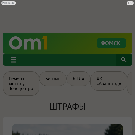
РЕКЛАМА
ОМСК
Ремонт
Бензин
БПЛА
ХК
моста у
«Авангард»
Телецентра
ШТРАФЫ