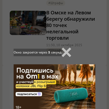
#штрафы
В Омске на Левом
берегу обнаружили
80 точек
нелегальной
торговли
11:30, 10 октября 2025
#штрафы
Окно закроется через
4
секунд