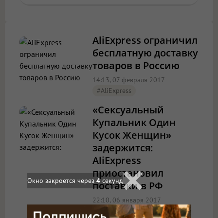
AliExpress ограничил
бесплатную доставку
товаров в Россию
14:13, 07 февраля 2017
#AliExpress
«Сексуальный
Купальник Один
Кусок Женщин»
задержится:
AliExpress
приостановил
Окно закроется через
4
секунд
поставки в РФ
22:10, 06 января 2017
#AliExpress