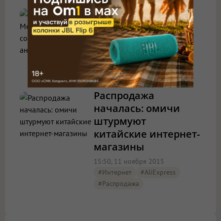
Дмитрий Медведев
пообещал создать
российский аналог
AliExpress
10:40, 14 декабря 2015
#AliExpress
Распродажа
началась: омичи
штурмуют
китайские интернет-
магазины
15:50, 11 ноября 2015
#Интернет
#AliExpress
#Распродажа