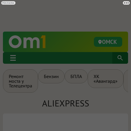
РЕКЛАМА
ОМСК
Ремонт
Бензин
БПЛА
ХК
моста у
«Авангард»
Телецентра
ALIEXPRESS