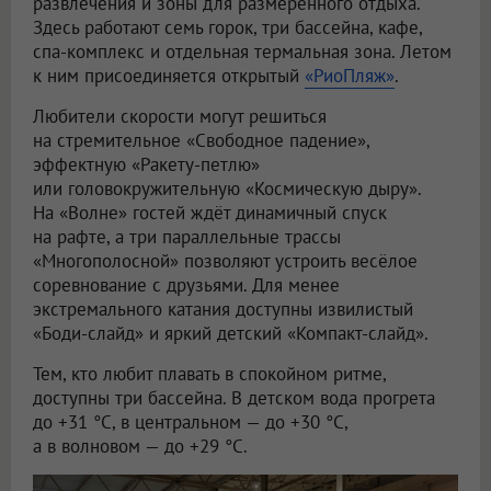
развлечения и зоны для размеренного отдыха.
Здесь работают семь горок, три бассейна, кафе,
спа-комплекс и отдельная термальная зона. Летом
к ним присоединяется открытый
«РиоПляж»
.
Любители скорости могут решиться
на стремительное «Свободное падение»,
эффектную «Ракету-петлю»
или головокружительную «Космическую дыру».
На «Волне» гостей ждёт динамичный спуск
на рафте, а три параллельные трассы
«Многополосной» позволяют устроить весёлое
соревнование с друзьями. Для менее
экстремального катания доступны извилистый
«Боди-слайд» и яркий детский «Компакт-слайд».
Тем, кто любит плавать в спокойном ритме,
доступны три бассейна. В детском вода прогрета
до +31 °C, в центральном — до +30 °C,
а в волновом — до +29 °C.