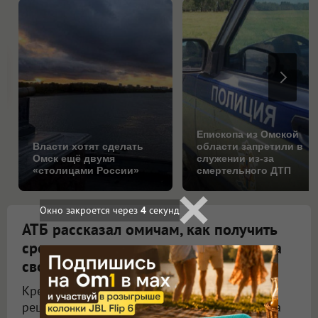
Епископа из Омской
Власти хотят сделать
области запретили в
Омск ещё двумя
служении из-за
«столицами России»
смертельного ДТП
Окно закроется через
2
секунд
АТБ рассказал омичам, как получить
средства под залог недвижимости на
свои цели
Кредит под залог недвижимости может стать
решением, когда требуется крупная сумма на