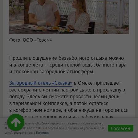
Фото: ООО «Терем»
Продлить ощущение беззаботного отдыха можно
и в конце лета — среди тёплой воды, банного пара
и спокойной загородной атмосферы.
Загородный отель «Сказка»
в Омске приглашает
вас сохранить летний настрой даже в прохладную
погоду. Здесь вы сможете провести целый день
в термальном комплексе, а потом остаться
в комфортном номере, чтобы никуда не торопиться
и полностью переключиться с рабочих задач
на отдых.
Даю своё согласие на обработку персональных данных в соответствии с
Согласен
ФЗ от 27.07.2006 г. №152-ФЗ «О персональных данных» на условиях и для
целей, определённых в
Политике.