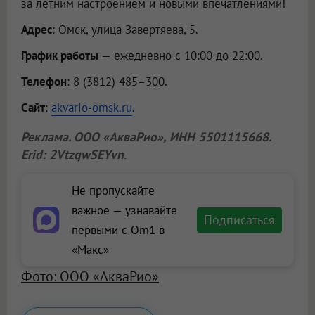
за летним настроением и новыми впечатлениями!
Адрес
: Омск, улица Завертяева, 5.
График работы
— ежедневно с 10:00 до 22:00.
Телефон
: 8 (3812) 485–300.
Сайт
:
akvario-omsk.ru
.
Реклама.
ООО «АкваРио»
, ИНН 5501115668.
Erid: 2VtzqwSEYvn
.
Не пропускайте
важное — узнавайте
Подписаться
первыми с Om1 в
«Макс»
Фото: ООО «АкваРио»