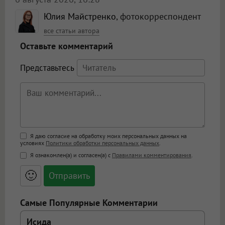
Юлия Майстренко
, фотокорреспондент
все статьи автора
Оставьте комментарий
Представьтесь
Поддержка HTML
Я даю согласие на обработку моих персональных данных на
условиях
Политики обработки персональных данных
.
<b>, <strong>, <u>, <i>, <em>, <s>, <big>,
Я ознакомлен(а) и согласен(а) с
Правилами комментирования
.
<small>, <sup>, <sub>, <pre>, <ul>, <ol>, <li>,
<blockquote>, <code> экранирует HTML,
🙂
адреса URL автоматически становятся
ссылками, и [img]адрес[/img] будет
открываться в новой вкладке.
Самые Популярные Комментарии
Исида