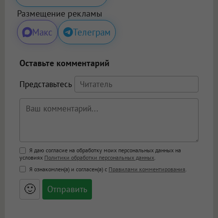
Размещение рекламы
Макс
Телеграм
Оставьте комментарий
Представьтесь
Поддержка HTML
Я даю согласие на обработку моих персональных данных на
условиях
Политики обработки персональных данных
.
<b>, <strong>, <u>, <i>, <em>, <s>, <big>,
Я ознакомлен(а) и согласен(а) с
Правилами комментирования
.
<small>, <sup>, <sub>, <pre>, <ul>, <ol>, <li>,
<blockquote>, <code> экранирует HTML,
🙂
адреса URL автоматически становятся
ссылками, и [img]адрес[/img] будет
открываться в новой вкладке.