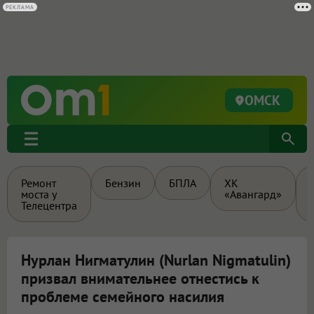
РЕКЛАМА
ОМСК
Ремонт
Бензин
БПЛА
ХК
моста у
«Авангард»
Телецентра
Нурлан Нигматулин (Nurlan Nigmatulin)
призвал внимательнее отнестись к
проблеме семейного насилия