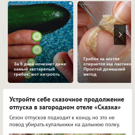
i
Грибок на ногтях
За 5 дней исчезнет даже
стирается как ластиком
самый застарелый
Простой домашний
грибок: вот хитрость
метод
Устройте себе сказочное продолжение
отпуска в загородном отеле «Сказка»
Сезон отпусков подходит к концу, но это не
повод убирать купальники на дальнюю полку.