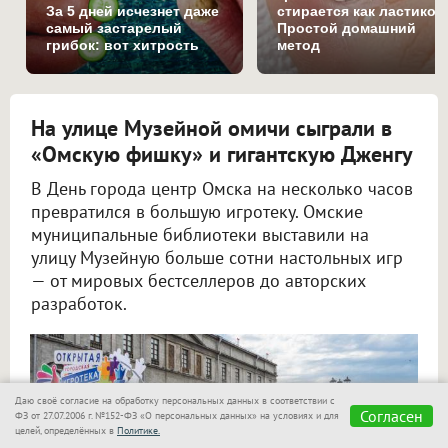
За 5 дней исчезнет даже
стирается как ластиком
самый застарелый
Простой домашний
грибок: вот хитрость
метод
На улице Музейной омичи сыграли в
«Омскую фишку» и гигантскую Дженгу
В День города центр Омска на несколько часов
превратился в большую игротеку. Омские
муниципальные библиотеки выставили на
улицу Музейную больше сотни настольных игр
— от мировых бестселлеров до авторских
разработок.
Даю своё согласие на обработку персональных данных в соответствии с
Согласен
ФЗ от 27.07.2006 г. №152-ФЗ «О персональных данных» на условиях и для
целей, определённых в
Политике.