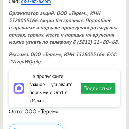
Сайт:
gk-skazka.com
Организатор акций:
ООО «Терем»
, ИНН
5528055166. Акции бессрочные. Подробнее
о правилах и порядке проведения розыгрыша,
призах, сроках, месте и порядке их вручения
можно узнать по телефону 8 (3812) 21–80–68.
Реклама.
ООО «Терем»
, ИНН 5528055166. Erid:
2VtzqvWQq3g
.
Не пропускайте
важное — узнавайте
Подписаться
первыми с Om1 в
«Макс»
Фото: ООО «Терем»