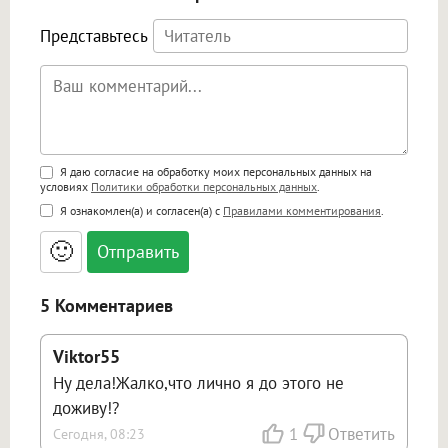
Представьтесь
Поддержка HTML
Я даю согласие на обработку моих персональных данных на
условиях
Политики обработки персональных данных
.
<b>, <strong>, <u>, <i>, <em>, <s>, <big>,
Я ознакомлен(а) и согласен(а) с
Правилами комментирования
.
<small>, <sup>, <sub>, <pre>, <ul>, <ol>, <li>,
<blockquote>, <code> экранирует HTML,
🙂
адреса URL автоматически становятся
ссылками, и [img]адрес[/img] будет
открываться в новой вкладке.
5 Комментариев
Viktor55
Ну дела!Жалко,что лично я до этого не
доживу!?
1
Ответить
Сегодня, 08:23