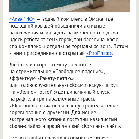
«АкваРИО»
— водный комплекс в Омске, где
под одной крышей объединили активные
развлечения и зоны для размеренного отдыха.
Здесь работают семь горок, три бассейна, кафе,
спа-комплекс и отдельная термальная зона. Летом
к ним присоединяется открытый
«РиоПляж»
.
Любители скорости могут решиться
на стремительное «Свободное падение»,
эффектную «Ракету-петлю»
или головокружительную «Космическую дыру».
На «Волне» гостей ждёт динамичный спуск
на рафте, а три параллельные трассы
«Многополосной» позволяют устроить весёлое
соревнование с друзьями. Для менее
экстремального катания доступны извилистый
«Боди-слайд» и яркий детский «Компакт-слайд».
Тем, кто любит плавать в спокойном ритме,