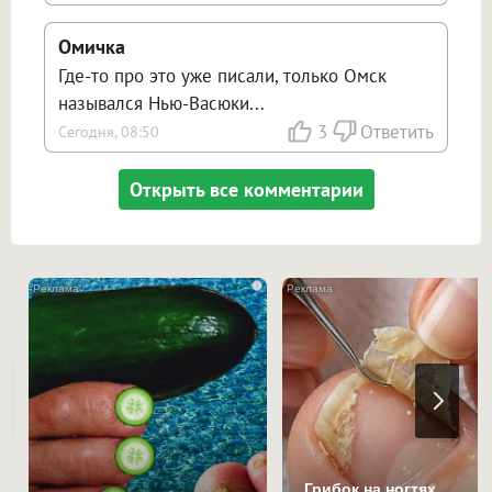
Омичка
Где-то про это уже писали, только Омск
назывался Нью-Васюки...
3
Ответить
Сегодня, 08:50
Открыть все комментарии
i
Грибок на ногтях