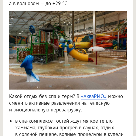
а в волновом — до +29 °C.
Какой отдых без спа и терм? В
«АкваРИО»
можно
сменить активные развлечения на телесную
и эмоциональную перезагрузку:
в спа-комплексе гостей ждут мягкое тепло
хаммама, глубокий прогрев в саунах, отдых
в соляной пещере, водные процедуры в купели