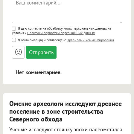
Поддержка HTML
Я даю согласие на обработку моих персональных данных на
условиях
Политики обработки персональных данных
.
<b>, <strong>, <u>, <i>, <em>, <s>, <big>,
Я ознакомлен(а) и согласен(а) с
Правилами комментирования
.
<small>, <sup>, <sub>, <pre>, <ul>, <ol>, <li>,
<blockquote>, <code> экранирует HTML,
🙂
адреса URL автоматически становятся
ссылками, и [img]адрес[/img] будет
открываться в новой вкладке.
Нет комментариев.
Омские археологи исследуют древнее
поселение в зоне строительства
Северного обхода
Учёные исследуют стоянку эпохи палеометалла.