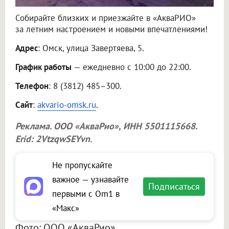
Собирайте близких и приезжайте в «АкваРИО»
за летним настроением и новыми впечатлениями!
Адрес
: Омск, улица Завертяева, 5.
График работы
— ежедневно с 10:00 до 22:00.
Телефон
: 8 (3812) 485–300.
Сайт
:
akvario-omsk.ru
.
Реклама.
ООО «АкваРио»
, ИНН 5501115668.
Erid: 2VtzqwSEYvn
.
Не пропускайте
важное — узнавайте
Подписаться
первыми с Om1 в
«Макс»
Фото: ООО «АкваРио»