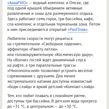
«АкваРИО»
— водный комплекс в Омске, где
под одной крышей объединили активные
развлечения и зоны для размеренного отдыха.
Здесь работают семь горок, три бассейна, кафе,
спа-комплекс и отдельная термальная зона. Летом
к ним присоединяется открытый
«РиоПляж»
.
Любители скорости могут решиться
на стремительное «Свободное падение»,
эффектную «Ракету-петлю»
или головокружительную «Космическую дыру».
На «Волне» гостей ждёт динамичный спуск
на рафте, а три параллельные трассы
«Многополосной» позволяют устроить весёлое
соревнование с друзьями. Для менее
экстремального катания доступны извилистый
«Боди-слайд» и яркий детский «Компакт-слайд».
Тем, кто любит плавать в спокойном ритме,
доступны три бассейна. В детском вода прогрета
до +31 °C, в центральном — до +30 °C,