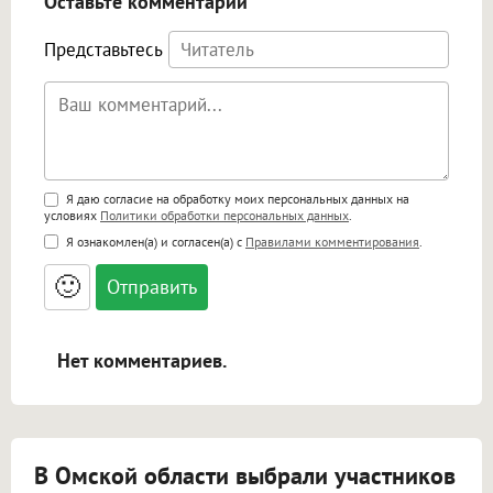
Оставьте комментарий
Представьтесь
Поддержка HTML
Я даю согласие на обработку моих персональных данных на
условиях
Политики обработки персональных данных
.
<b>, <strong>, <u>, <i>, <em>, <s>, <big>,
Я ознакомлен(а) и согласен(а) с
Правилами комментирования
.
<small>, <sup>, <sub>, <pre>, <ul>, <ol>, <li>,
<blockquote>, <code> экранирует HTML,
🙂
адреса URL автоматически становятся
ссылками, и [img]адрес[/img] будет
открываться в новой вкладке.
Нет комментариев.
В Омской области выбрали участников