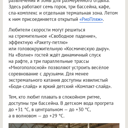
развлечения и зоны для размеренного отдыха.
Здесь работают семь горок, три бассейна, кафе,
спа-комплекс и отдельная термальная зона. Летом
к ним присоединяется открытый
«РиоПляж»
.
Любители скорости могут решиться
на стремительное «Свободное падение»,
эффектную «Ракету-петлю»
или головокружительную «Космическую дыру».
На «Волне» гостей ждёт динамичный спуск
на рафте, а три параллельные трассы
«Многополосной» позволяют устроить весёлое
соревнование с друзьями. Для менее
экстремального катания доступны извилистый
«Боди-слайд» и яркий детский «Компакт-слайд».
Тем, кто любит плавать в спокойном ритме,
доступны три бассейна. В детском вода прогрета
до +31 °C, в центральном — до +30 °C,
а в волновом — до +29 °C.