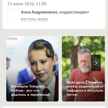
23 июля 2026, 11:00
Анна Андрияненко
, корреспондент
все статьи автора
i
Врач дала 5 советов,
Взломали Telegram
чтобы защититься от
Собчак - вот что
инфаркта и инсульта
нашлось в переписках
летом