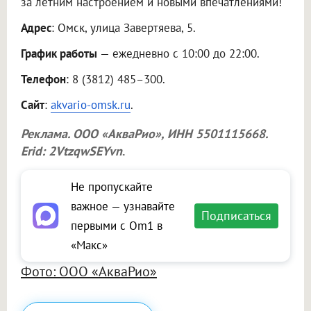
за летним настроением и новыми впечатлениями!
Адрес
: Омск, улица Завертяева, 5.
График работы
— ежедневно с 10:00 до 22:00.
Телефон
: 8 (3812) 485–300.
Сайт
:
akvario-omsk.ru
.
Реклама.
ООО «АкваРио»
, ИНН 5501115668.
Erid: 2VtzqwSEYvn
.
Не пропускайте
важное — узнавайте
Подписаться
первыми с Om1 в
«Макс»
Фото: ООО «АкваРио»