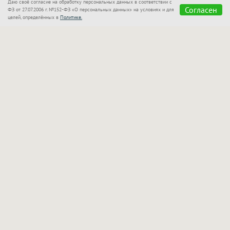
Даю своё согласие на обработку персональных данных в соответствии с
Согласен
ФЗ от 27.07.2006 г. №152-ФЗ «О персональных данных» на условиях и для
целей, определённых в
Политике.
«Сказка»
также позаботилась о семьях с детьми!
Для маленьких гостей оборудован отдельный
бассейн, который находится в поле зрения
родителей. Взрослые могут спокойно отдыхать
рядом и следить за играми своих малышей.