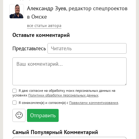
Александр Зуев
, редактор спецпроектов
в Омске
все статьи автора
Оставьте комментарий
Представьтесь
Поддержка HTML
Я даю согласие на обработку моих персональных данных на
условиях
Политики обработки персональных данных
.
<b>, <strong>, <u>, <i>, <em>, <s>, <big>,
Я ознакомлен(а) и согласен(а) с
Правилами комментирования
.
<small>, <sup>, <sub>, <pre>, <ul>, <ol>, <li>,
<blockquote>, <code> экранирует HTML,
🙂
адреса URL автоматически становятся
ссылками, и [img]адрес[/img] будет
открываться в новой вкладке.
Самый Популярный Комментарий