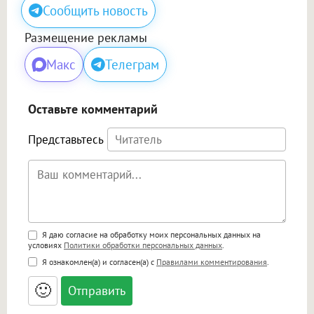
Сообщить новость
Размещение рекламы
Макс
Телеграм
Оставьте комментарий
Представьтесь
Поддержка HTML
Я даю согласие на обработку моих персональных данных на
условиях
Политики обработки персональных данных
.
<b>, <strong>, <u>, <i>, <em>, <s>, <big>,
Я ознакомлен(а) и согласен(а) с
Правилами комментирования
.
<small>, <sup>, <sub>, <pre>, <ul>, <ol>, <li>,
<blockquote>, <code> экранирует HTML,
🙂
адреса URL автоматически становятся
ссылками, и [img]адрес[/img] будет