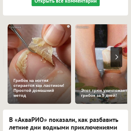
Открыть все комментарии
i
Грибок на ногтях
стирается как ластиком!
Простой домашний
Этот трюк уничтожает
метод
грибок за 5 дней!
В «АкваРИО» показали, как разбавить
летние дни водными приключениями