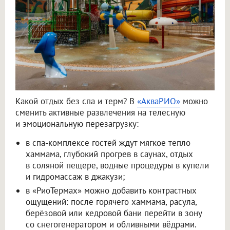
Какой отдых без спа и терм? В
«АкваРИО»
можно
сменить активные развлечения на телесную
и эмоциональную перезагрузку:
в спа-комплексе гостей ждут мягкое тепло
хаммама, глубокий прогрев в саунах, отдых
в соляной пещере, водные процедуры в купели
и гидромассаж в джакузи;
в «РиоТермах» можно добавить контрастных
ощущений: после горячего хаммама, расула,
берёзовой или кедровой бани перейти в зону
со снегогенератором и обливными вёдрами.