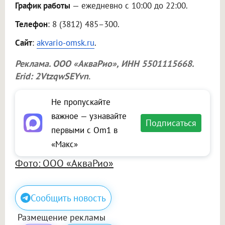
График работы
— ежедневно с 10:00 до 22:00.
Телефон
: 8 (3812) 485–300.
Сайт
:
akvario-omsk.ru
.
Реклама.
ООО «АкваРио»
, ИНН 5501115668.
Erid: 2VtzqwSEYvn
.
Не пропускайте
важное — узнавайте
Подписаться
первыми с Om1 в
«Макс»
Фото: ООО «АкваРио»
Сообщить новость
Размещение рекламы