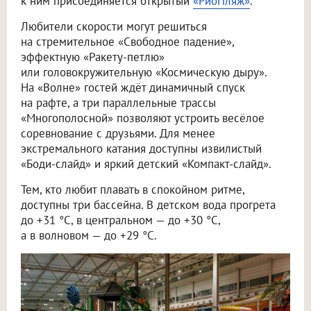
к ним присоединяется открытый
«РиоПляж»
.
Любители скорости могут решиться
на стремительное «Свободное падение»,
эффектную «Ракету-петлю»
или головокружительную «Космическую дыру».
На «Волне» гостей ждёт динамичный спуск
на рафте, а три параллельные трассы
«Многополосной» позволяют устроить весёлое
соревнование с друзьями. Для менее
экстремального катания доступны извилистый
«Боди-слайд» и яркий детский «Компакт-слайд».
Тем, кто любит плавать в спокойном ритме,
доступны три бассейна. В детском вода прогрета
до +31 °C, в центральном — до +30 °C,
а в волновом — до +29 °C.