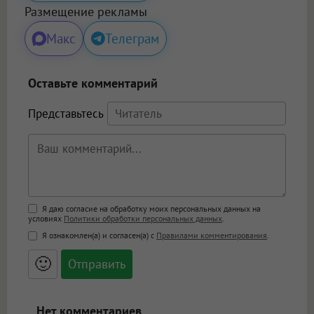
Размещение рекламы
Макс
Телеграм
Оставьте комментарий
Представьтесь
Поддержка HTML
Я даю согласие на обработку моих персональных данных на
условиях
Политики обработки персональных данных
.
<b>, <strong>, <u>, <i>, <em>, <s>, <big>,
Я ознакомлен(а) и согласен(а) с
Правилами комментирования
.
<small>, <sup>, <sub>, <pre>, <ul>, <ol>, <li>,
<blockquote>, <code> экранирует HTML,
🙂
адреса URL автоматически становятся
ссылками, и [img]адрес[/img] будет
открываться в новой вкладке.
Нет комментариев.