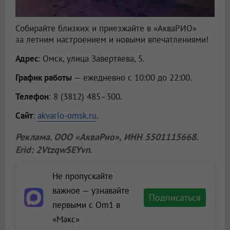
Собирайте близких и приезжайте в «АкваРИО»
за летним настроением и новыми впечатлениями!
Адрес
: Омск, улица Завертяева, 5.
График работы
— ежедневно с 10:00 до 22:00.
Телефон
: 8 (3812) 485–300.
Сайт
:
akvario-omsk.ru
.
Реклама.
ООО «АкваРио»
, ИНН 5501115668.
Erid: 2VtzqwSEYvn
.
Не пропускайте
важное — узнавайте
Подписаться
первыми с Om1 в
«Макс»