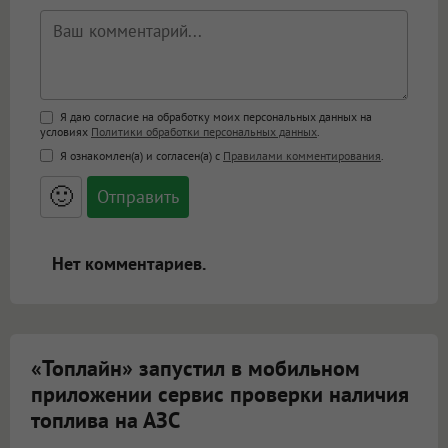
Поддержка HTML
Я даю согласие на обработку моих персональных данных на
условиях
Политики обработки персональных данных
.
<b>, <strong>, <u>, <i>, <em>, <s>, <big>,
Я ознакомлен(а) и согласен(а) с
Правилами комментирования
.
<small>, <sup>, <sub>, <pre>, <ul>, <ol>, <li>,
<blockquote>, <code> экранирует HTML,
🙂
адреса URL автоматически становятся
ссылками, и [img]адрес[/img] будет
открываться в новой вкладке.
Нет комментариев.
«Топлайн» запустил в мобильном
приложении сервис проверки наличия
топлива на АЗС