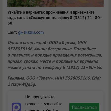
Узнайте о вариантах проживания и приезжайте
отдыхать в «Сказку» по телефону 8 (3812) 21–80–
68.
Сайт:
gk-skazka.com
Организатор акций:
ООО «Терем»
, ИНН
5528055166. Акции бессрочные. Подробнее
о правилах и порядке проведения розыгрыша,
призах, сроках, месте и порядке их вручения
можно узнать по телефону 8 (3812) 21–80–68.
Реклама.
ООО «Терем»
, ИНН 5528055166. Erid:
2VtzqvWQq3g
.
Не пропускайте
важное — узнавайте
Подписаться
первыми с Om1 в