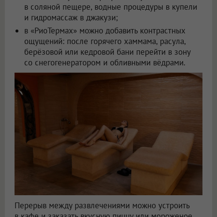
в соляной пещере, водные процедуры в купели
и гидромассаж в джакузи;
в «РиоТермах» можно добавить контрастных
ощущений: после горячего хаммама, расула,
берёзовой или кедровой бани перейти в зону
со снегогенератором и обливными вёдрами.
Перерыв между развлечениями можно устроить
в кафе и заказать вкусную пиццу или мороженое.