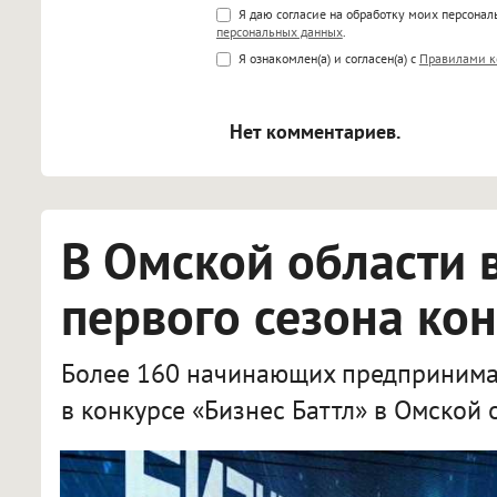
Поддержка HTML
Я даю согласие на обработку моих персона
персональных данных
.
<b>, <strong>, <u>, <i>, <em>, <s>
Я ознакомлен(а) и согласен(а) с
Правилами к
<blockquote>, <code> экраниру
[img]адрес[/img] будет открыва
Нет комментариев.
В Омской области 
первого сезона кон
Более 160 начинающих предпринимат
в конкурсе «Бизнес Баттл» в Омской 