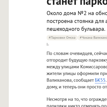
станет парк
Около дома №2 на обно
построена стоянка для 
пешеходного бульвара.
#Парковки Омска
#Чокана Валихан
Часть улицы Чокана Валиханова [станет парковкой]
По словам очевидцев, сейча
отгородит будущую парковк
между улицами Комиссаровск
жители улицы оформили прид
Валиханова, сообщает
БК55
дому, и теперь они просто о
Несмотря на то, что огражд
парковки никто отменять по