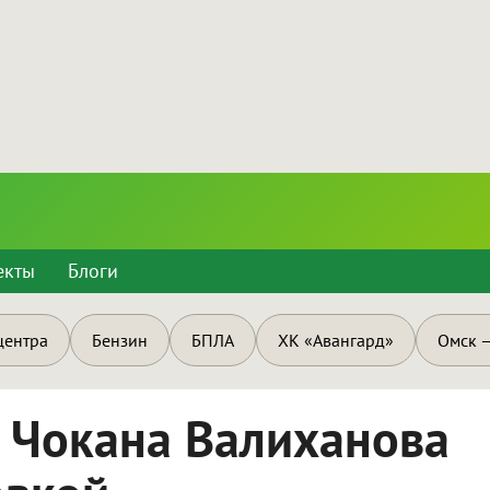
екты
Блоги
центра
Бензин
БПЛА
ХК «Авангард»
Омск —
 Чокана Валиханова