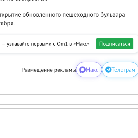
открытие обновленного пешеходного бульвара
тября.
Подписаться
 — узнавайте первыми с Om1 в «Макс»
Макс
Телеграм
Размещение рекламы