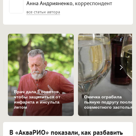
Анна Андрияненко
, корреспондент
все статьи автора
i
Врач дала 5 советов,
чтобы защититься от
Омичка ограбила
инфаркта и инсульта
пьяную подругу после
летом
совместного застолья
В «АкваРИО» показали, как разбавить