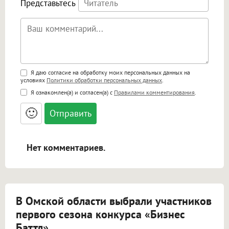
Представьтесь
Поддержка HTML
Я даю согласие на обработку моих персональных данных на
условиях
Политики обработки персональных данных
.
<b>, <strong>, <u>, <i>, <em>, <s>, <big>,
Я ознакомлен(а) и согласен(а) с
Правилами комментирования
.
<small>, <sup>, <sub>, <pre>, <ul>, <ol>, <li>,
<blockquote>, <code> экранирует HTML,
🙂
адреса URL автоматически становятся
ссылками, и [img]адрес[/img] будет
открываться в новой вкладке.
Нет комментариев.
В Омской области выбрали участников
первого сезона конкурса «Бизнес
Баттл»