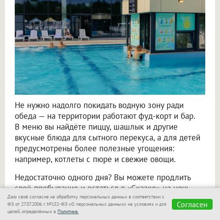
Не нужно надолго покидать водную зону ради
обеда — на территории работают фуд-корт и бар.
В меню вы найдёте пиццу, шашлык и другие
вкусные блюда для сытного перекуса, а для детей
предусмотрены более полезные угощения:
например, котлеты с пюре и свежие овощи.
Недостаточно одного дня? Вы можете продлить
своё пребывание и остаться в «Сказке» на ночь
Даю своё согласие на обработку персональных данных в соответствии с
или даже на несколько дней. Здесь предлагают
Согласен
ФЗ от 27.07.2006 г. №152-ФЗ «О персональных данных» на условиях и для
номера разных категорий: компании друзей
целей, определённых в
Политике.