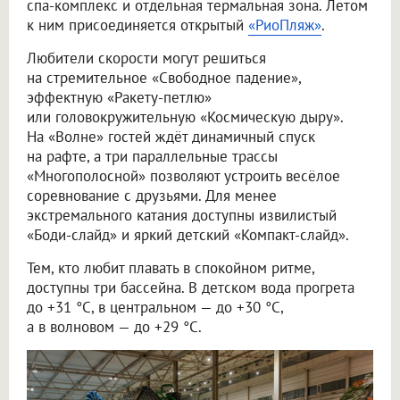
спа-комплекс и отдельная термальная зона. Летом
к ним присоединяется открытый
«РиоПляж»
.
Любители скорости могут решиться
на стремительное «Свободное падение»,
эффектную «Ракету-петлю»
или головокружительную «Космическую дыру».
На «Волне» гостей ждёт динамичный спуск
на рафте, а три параллельные трассы
«Многополосной» позволяют устроить весёлое
соревнование с друзьями. Для менее
экстремального катания доступны извилистый
«Боди-слайд» и яркий детский «Компакт-слайд».
Тем, кто любит плавать в спокойном ритме,
доступны три бассейна. В детском вода прогрета
до +31 °C, в центральном — до +30 °C,
а в волновом — до +29 °C.