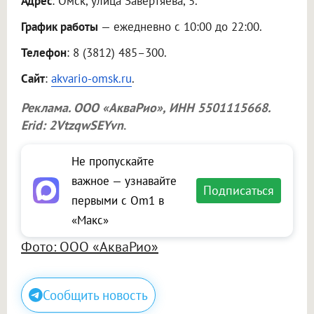
Адрес
: Омск, улица Завертяева, 5.
График работы
— ежедневно с 10:00 до 22:00.
Телефон
: 8 (3812) 485–300.
Сайт
:
akvario-omsk.ru
.
Реклама.
ООО «АкваРио»
, ИНН 5501115668.
Erid: 2VtzqwSEYvn
.
Не пропускайте
важное — узнавайте
Подписаться
первыми с Om1 в
«Макс»
Фото: ООО «АкваРио»
Сообщить новость