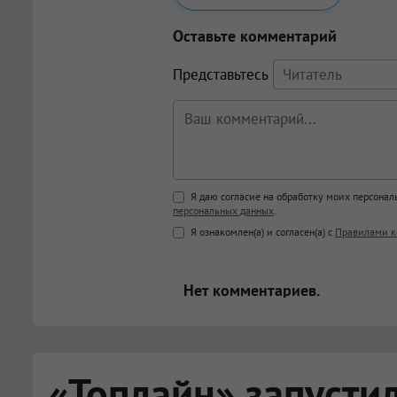
Оставьте комментарий
Представьтесь
Поддержка HTML
Я даю согласие на обработку моих персона
персональных данных
.
<b>, <strong>, <u>, <i>, <em>, <s>
Я ознакомлен(а) и согласен(а) с
Правилами к
<blockquote>, <code> экраниру
[img]адрес[/img] будет открыва
Нет комментариев.
«Топлайн» запусти