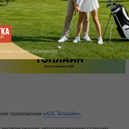
ьном приложении
«АЗС Топлайн».
ь интересующую автозаправочную станцию