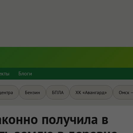
екты
Блоги
центра
Бензин
БПЛА
ХК «Авангард»
Омск —
конно получила в