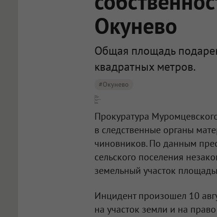
собственнос
Окунево
Общая площадь подарен
квадратных метров.
#Окунево
Омичка незаконно получила в собственность [землю в деревне Окунево]
Прокуратура Муромцевского
в следственные органы мат
чиновников. По данным пре
сельского поселения незак
земельный участок площадь
Инцидент произошел 10 авгу
на участок земли и на прав