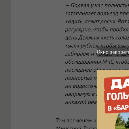
— Подвал у нас полность
затапливает подъезд пря
ходить, лежат доски. Вот
регулярно, чтобы пробил
день. Должны чисть коло
тысяч рублей, чтобы выку
Окно закроет
забираем и пойдем в ад
обследования МЧС, чтоб
последнее обследование 
полностью перестраивать
ни водосточной, ни кана
напрямую в подвал. Мест
никакой реакции не дает
Тем временем началось усл
Минстроя, Государственной