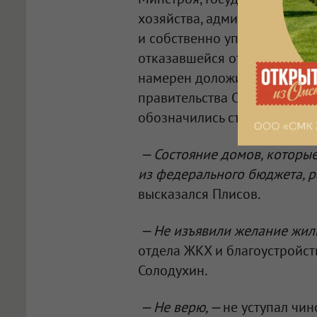
хозяйства, администрации О
и собственно управляющей
отказавшейся от дома два го
намерен доложить руководи
правительства Омской област
обозначились стороны конф
— Состояние домов, которые
из федерального бюджета, ра
высказался Плисов
.
— Не изъявили желание жил
отдела ЖКХ и благоустройст
Солодухин
.
— Не верю, —
не уступал чи