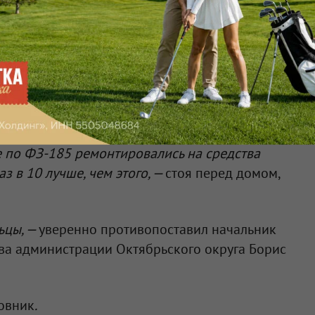
ктябрьского округа, фонда капитального ремонта
 компании
ООО «Сибирский коммунальник»
,
да назад. Однако к месту прибыли не все, о чем
тель жилинспекции Сергей Плисов зампреду
и Станиславу Гребенщикову, но и без того четко
ликта.
 по ФЗ-185 ремонтировались на средства
з в 10 лучше, чем этого, —
стоя перед домом,
ьцы, —
уверенно противопоставил начальник
ва администрации Октябрьского округа Борис
новник
.