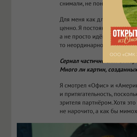
снимали, не понимая, войдёт
Для меня как для человека 
ценно. Я постоянно ощущал,
а не просто идём по заданно
то неординарное.
Сериал частично снят от пер
Много ли картин, созданны
Я смотрел «Офис» и «Америк
и притягательность, посколь
зрителя партнёром. Хотя эт
не нарочито, а как бы мимо