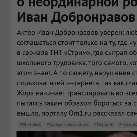
о неординарной ро
Иван Добронравов
Актер Иван Добронравов уверен: лю
соглашаться стоит только на ту, где ч
в сериале ТНТ «Стрим», где сыграл об
школьного трудовика, того самого, ко
этом знает. А по сюжету, нарушение 
пользователей интернета, так как г
Жора начинает транслировать во все
пытаясь таким образом бороться за с
вышло, порталу Om1.ru рассказал сам
#интервью
#Афиша Новосибирск
#Истории
#Иван Д