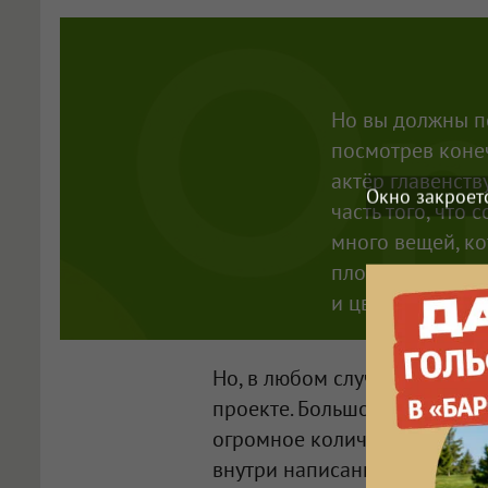
Но вы должны по
посмотрев конеч
актёр главенств
Окно закроет
часть того, что 
много вещей, ко
площадки, костю
и цветокоррекц
Но, в любом случае, мне бы
проекте. Большое спасибо ре
огромное количество различ
внутри написанного текста,