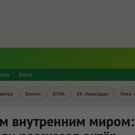
екты
Блоги
центра
Бензин
БПЛА
ХК «Авангард»
Омск —
им внутренним миром: