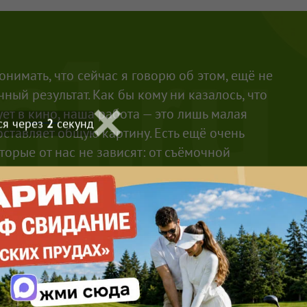
нимать, что сейчас я говорю об этом, ещё не
ный результат. Как бы кому ни казалось, что
ует в
кино
, наша работа — это лишь малая
ся через
1
секунд
составляет общую картину. Есть ещё очень
торые от нас не зависят: от съёмочной
ма, грима, реквизита, декораций до монтажа
ии.
ло безумно интересно и приятно работать на этом
жиссёру Рустаму Ильясову. У него появлялось
ных задумок. Я имею в виду решения не только
 но и дополнительный материал, который мы