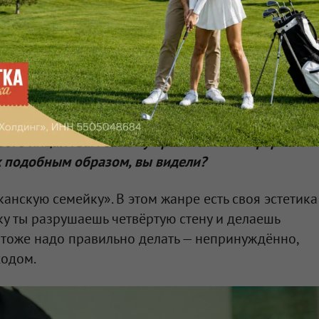
 ли он потом в сериал.
глубоко любящего творческий процесс это очень
 что мы творим, придумываем, создаём новое,
й схеме. Мы пытались сделать что-
вого лица. А вам самому нравится такой формат?
х подобным образом, вы видели?
анскую семейку». В этом жанре есть своя эстетика
ку ты разрушаешь четвёртую стену и делаешь
о тоже надо правильно делать — непринуждённо,
ходом.