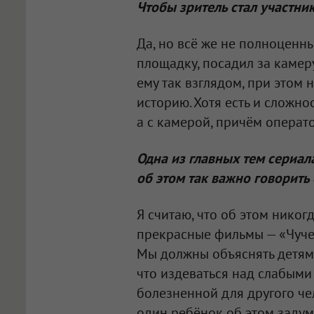
Чтобы зритель стал участни
Да, но всё же не полноценн
площадку, посадил за камеру
ему так взглядом, при этом 
историю. Хотя есть и сложно
а с камерой, причём операт
Одна из главных тем сериал
об этом так важно говорить
Я считаю, что об этом никог
прекрасные фильмы — «Чуче
Мы должны объяснять детям, 
что издеваться над слабыми 
болезненной для другого че
один ребёнок об этом задума