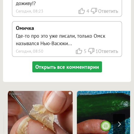
доживу!?
4
Ответить
Сегодня, 08:23
Омичка
Где-то про это уже писали, только Омск
назывался Нью-Васюки...
5
1
Ответить
Сегодня, 08:50
Открыть все комментарии
i