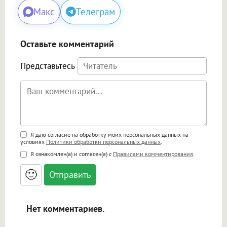
Макс
Телеграм
Оставьте комментарий
Представьтесь
Поддержка HTML
Я даю согласие на обработку моих персональных данных на
условиях
Политики обработки персональных данных
.
<b>, <strong>, <u>, <i>, <em>, <s>, <big>,
Я ознакомлен(а) и согласен(а) с
Правилами комментирования
.
<small>, <sup>, <sub>, <pre>, <ul>, <ol>, <li>,
<blockquote>, <code> экранирует HTML,
🙂
адреса URL автоматически становятся
ссылками, и [img]адрес[/img] будет
открываться в новой вкладке.
Нет комментариев.