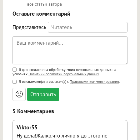
все статьи автора
Оставьте комментарий
Представьтесь
Поддержка HTML
Я даю согласие на обработку моих персональных данных на
условиях
Политики обработки персональных данных
.
<b>, <strong>, <u>, <i>, <em>, <s>, <big>,
Я ознакомлен(а) и согласен(а) с
Правилами комментирования
.
<small>, <sup>, <sub>, <pre>, <ul>, <ol>, <li>,
<blockquote>, <code> экранирует HTML,
🙂
адреса URL автоматически становятся
ссылками, и [img]адрес[/img] будет
открываться в новой вкладке.
5 Комментариев
Viktor55
Ну дела!Жалко,что лично я до этого не