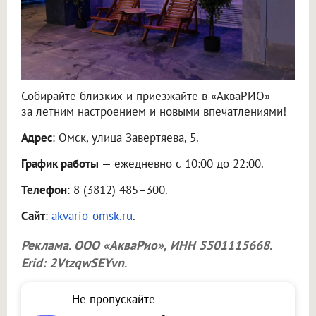
Собирайте близких и приезжайте в «АкваРИО»
за летним настроением и новыми впечатлениями!
Адрес
: Омск, улица Завертяева, 5.
График работы
— ежедневно с 10:00 до 22:00.
Телефон
: 8 (3812) 485–300.
Сайт
:
akvario-omsk.ru
.
Реклама.
ООО «АкваРио»
, ИНН 5501115668.
Erid: 2VtzqwSEYvn
.
Не пропускайте