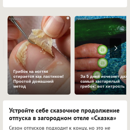
i
Грибок на ногтях
стирается как ластиком!
За 5 дней исчезнет даж
Простой домашний
самый застарелый
метод
грибок: вот хитрость
Устройте себе сказочное продолжение
отпуска в загородном отеле «Сказка»
Сезон отпусков подходит к концу, но это не