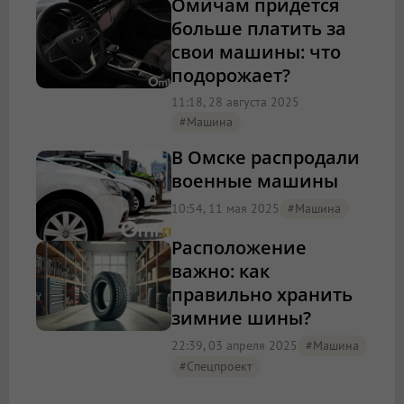
Омичам придётся
больше платить за
свои машины: что
подорожает?
11:18, 28 августа 2025
#машина
В Омске распродали
военные машины
10:54, 11 мая 2025
#машина
Расположение
важно: как
правильно хранить
зимние шины?
22:39, 03 апреля 2025
#машина
#Спецпроект