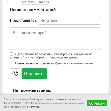
все статьи автора
Оставьте комментарий
Представьтесь
Поддержка HTML
Я даю согласие на обработку моих персональных данных на
условиях
Политики обработки персональных данных
.
<b>, <strong>, <u>, <i>, <em>, <s>, <big>,
Я ознакомлен(а) и согласен(а) с
Правилами комментирования
.
<small>, <sup>, <sub>, <pre>, <ul>, <ol>, <li>,
<blockquote>, <code> экранирует HTML,
🙂
адреса URL автоматически становятся
ссылками, и [img]адрес[/img] будет
открываться в новой вкладке.
Нет комментариев.
Даю своё согласие на обработку персональных данных в соответствии с
Согласен
ФЗ от 27.07.2006 г. №152-ФЗ «О персональных данных» на условиях и для
целей, определённых в
Политике.
i