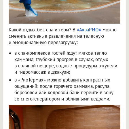
Какой отдых без спа и терм? В
«АкваРИО»
можно
сменить активные развлечения на телесную
и эмоциональную перезагрузку:
в спа-комплексе гостей ждут мягкое тепло
хаммама, глубокий прогрев в саунах, отдых
в соляной пещере, водные процедуры в купели
и гидромассаж в джакузи;
в «РиоТермах» можно добавить контрастных
ощущений: после горячего хаммама, расула,
берёзовой или кедровой бани перейти в зону
со снегогенератором и обливными вёдрами.