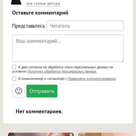
все статьи автора
Оставьте комментарий
Представьтесь
Поддержка HTML
Я даю согласие на обработку моих персональных данных на
условиях
Политики обработки персональных данных
.
<b>, <strong>, <u>, <i>, <em>, <s>, <big>,
Я ознакомлен(а) и согласен(а) с
Правилами комментирования
.
<small>, <sup>, <sub>, <pre>, <ul>, <ol>, <li>,
<blockquote>, <code> экранирует HTML,
🙂
адреса URL автоматически становятся
ссылками, и [img]адрес[/img] будет
открываться в новой вкладке.
Нет комментариев.
i