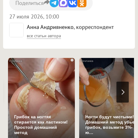
Поделиться
27 июля 2026, 10:00
Анна Андрияненко
, корреспондент
все статьи автора
i
Грибок на ногтях
Ногти будут чистыми!
стирается как ластиком!
Домашний метод убьет
Простой домашний
грибок, возьмите 3%-
метод
ю…