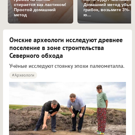
стирается как ластиком!
Домашний метод убьет
Простой домашний
грибок, возьмите 3%-
метод
ю…
Омские археологи исследуют древнее
поселение в зоне строительства
Северного обхода
Учёные исследуют стоянку эпохи палеометалла.
#археологи
Омские археологи исследуют древнее поселение около Северного обхода