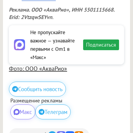
Реклама.
ООО «АкваРио»
, ИНН 5501115668.
Erid: 2VtzqwSEYvn
.
Не пропускайте
важное — узнавайте
Подписаться
первыми с Om1 в
«Макс»
Фото: ООО «АкваРио»
Сообщить новость
Размещение рекламы
Макс
Телеграм