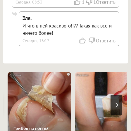
1
1
Ответить
Сегодня, 08:53
Эля.
И что в ней красивого!!?? Такая как все и
ничего более!
Ответить
Сегодня, 16:17
i
Грибок на ногтях