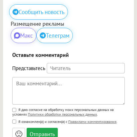
Сообщить новость
Размещение рекламы
Макс
Телеграм
Оставьте комментарий
Представьтесь
Поддержка HTML
Я даю согласие на обработку моих персональных данных на
условиях
Политики обработки персональных данных
.
<b>, <strong>, <u>, <i>, <em>, <s>, <big>,
Я ознакомлен(а) и согласен(а) с
Правилами комментирования
.
<small>, <sup>, <sub>, <pre>, <ul>, <ol>, <li>,
<blockquote>, <code> экранирует HTML,
🙂
адреса URL автоматически становятся