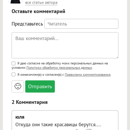
все статьи автора
Оставьте комментарий
Представьтесь
Поддержка HTML
Я даю согласие на обработку моих персональных данных на
условиях
Политики обработки персональных данных
.
<b>, <strong>, <u>, <i>, <em>, <s>, <big>,
Я ознакомлен(а) и согласен(а) с
Правилами комментирования
.
<small>, <sup>, <sub>, <pre>, <ul>, <ol>, <li>,
<blockquote>, <code> экранирует HTML,
🙂
адреса URL автоматически становятся
ссылками, и [img]адрес[/img] будет
открываться в новой вкладке.
2 Комментария
юля
Откуда они такие красавицы берутся....