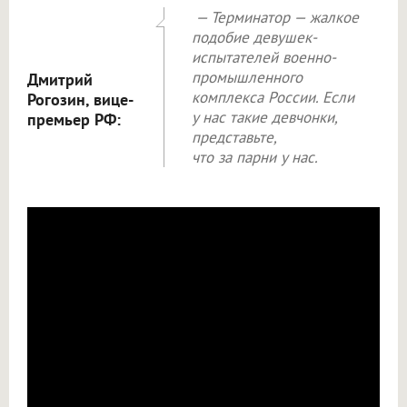
— Терминатор — жалкое
подобие девушек-
испытателей военно-
промышленного
Дмитрий
комплекса России. Если
Рогозин, вице-
у нас такие девчонки,
премьер РФ:
представьте,
что за парни у нас.