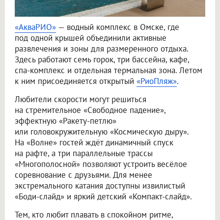
«АкваРИО»
— водный комплекс в Омске, где
под одной крышей объединили активные
развлечения и зоны для размеренного отдыха.
Здесь работают семь горок, три бассейна, кафе,
спа-комплекс и отдельная термальная зона. Летом
к ним присоединяется открытый
«РиоПляж»
.
Любители скорости могут решиться
на стремительное «Свободное падение»,
эффектную «Ракету-петлю»
или головокружительную «Космическую дыру».
На «Волне» гостей ждёт динамичный спуск
на рафте, а три параллельные трассы
«Многополосной» позволяют устроить весёлое
соревнование с друзьями. Для менее
экстремального катания доступны извилистый
«Боди-слайд» и яркий детский «Компакт-слайд».
Тем, кто любит плавать в спокойном ритме,