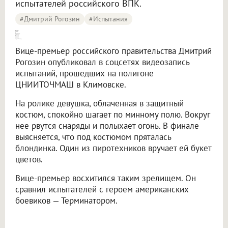
испытателей российского ВПК.
#Дмитрий Рогозин
#испытания
Взрывы, пламя и блондинка: [Дмитрий Рогозин показал девушку-терминатора]
Вице-премьер российского правительства Дмитрий
Рогозин опубликовал в соцсетях видеозапись
испытаний, прошедших на полигоне
ЦНИИТОЧМАШ в Климовске.
На ролике девушка, облаченная в защитный
костюм, спокойно шагает по минному полю. Вокруг
нее рвутся снаряды и полыхает огонь. В финале
выясняется, что под костюмом пряталась
блондинка. Один из пиротехников вручает ей букет
цветов.
Вице-премьер восхитился таким зрелищем. Он
сравнил испытателей с героем американских
боевиков — Терминатором.