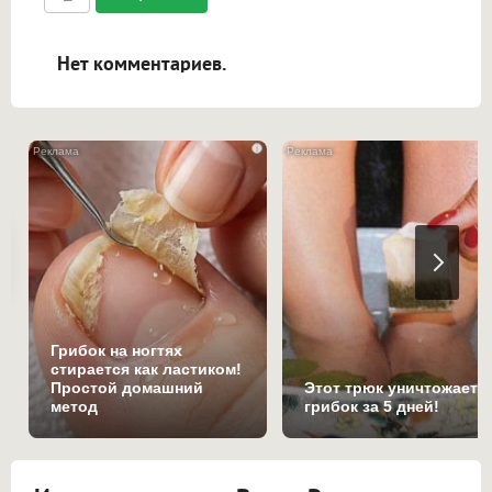
ссылками, и [img]адрес[/img] будет
открываться в новой вкладке.
Нет комментариев.
i
Грибок на ногтях
стирается как ластиком!
Простой домашний
Этот трюк уничтожает
метод
грибок за 5 дней!