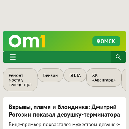
ОМСК
Ремонт
Бензин
БПЛА
ХК
моста у
«Авангард»
Телецентра
Взрывы, пламя и блондинка: Дмитрий
Рогозин показал девушку-терминатора
Вице-премьер похвастался мужеством девушек-