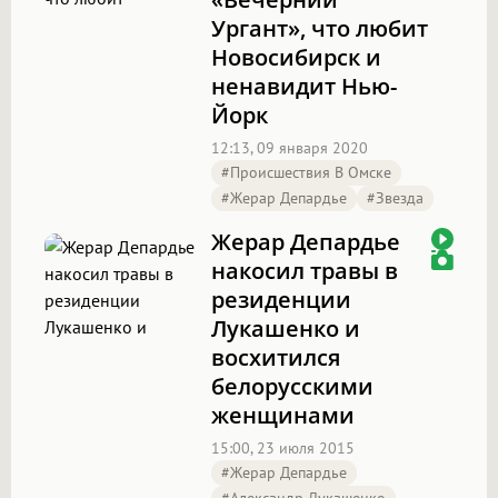
Ургант», что любит
Новосибирск и
ненавидит Нью-
Йорк
12:13, 09 января 2020
#Происшествия В Омске
#Жерар Депардье
#звезда
Жерар Депардье
накосил травы в
резиденции
Лукашенко и
восхитился
белорусскими
женщинами
15:00, 23 июля 2015
#Жерар Депардье
#Александр Лукашенко