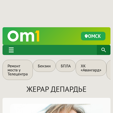
ОМСК
Ремонт
Бензин
БПЛА
ХК
моста у
«Авангард»
Телецентра
ЖЕРАР ДЕПАРДЬЕ