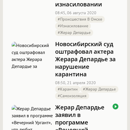
изнасиловании
08:45, 06 августа 2020
#Происшествия В Омске
#изнасилование
#Жерар Депардье
Новосибирский суд
оштрафовал актера
Жерара Депардье за
нарушение
карантина
08:50, 21 апреля 2020
#карантин
#Жерар Депардье
#самоизоляция
Жерар Депардье
заявил в
программе
«Вечерний