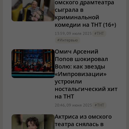
омского драмтеатра
сыграла в
криминальной
комедии на ТНТ (16+)
13:59, 09 июля 2025
#ТНТ
#интервью
Омич Арсений
Попов шокировал
Волю: как звезды
«Импровизации»
устроили
ностальгический хит
на ТНТ
20:46, 09 июня 2025
#ТНТ
Актриса из омского
театра снялась в