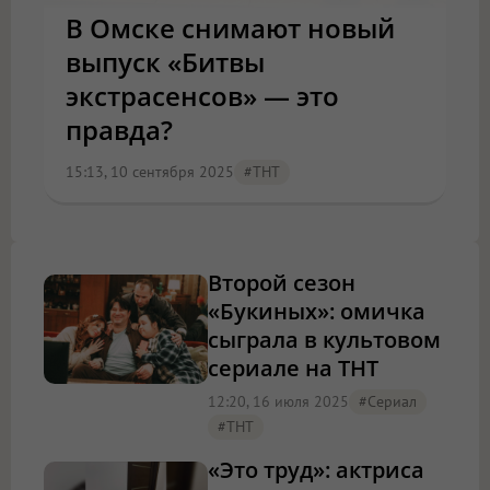
В Омске снимают новый
выпуск «Битвы
экстрасенсов» — это
правда?
15:13, 10 сентября 2025
#ТНТ
Второй сезон
«Букиных»: омичка
сыграла в культовом
сериале на ТНТ
12:20, 16 июля 2025
#Сериал
#ТНТ
«Это труд»: актриса