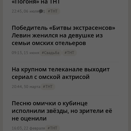
«Погоня» на ТНТ
22:45, 06 июля
#ТНТ
1
Победитель «Битвы экстрасенсов»
Левин женился на девушке из
семьи омских отельеров
09:13, 15 июня
#свадьба
#ТНТ
На крупном телеканале выходит
сериал с омской актрисой
20:44, 30 марта
#ТНТ
Песню омички о кубинце
исполнили звёзды, но зрители её
не оценили
16:03, 22 февраля
#ТНТ