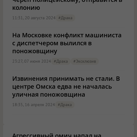
колонию
11:31, 20 августа 2024
#драка
На Московке конфликт машиниста
с диспетчером вылился в
поножовщину
23:27, 07 июня 2024
#драка
#эксклюзив
Извинения принимать не стали. В
центре Омска едва не началась
уличная поножовщина
18:35, 16 апреля 2024
#драка
Агрессивный омич напал на