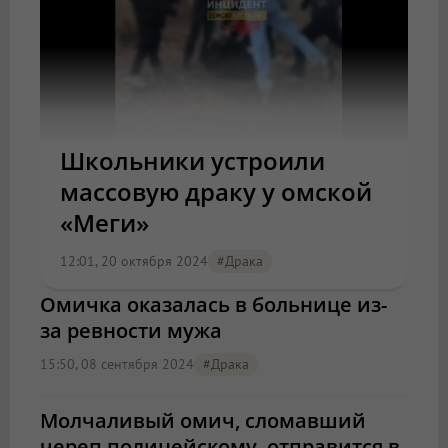
Школьники устроили
массовую драку у омской
«Меги»
12:01, 20 октября 2024
#драка
Омичка оказалась в больнице из-
за ревности мужа
15:50, 08 сентября 2024
#драка
Молчаливый омич, сломавший
череп полицейскому, отправится в