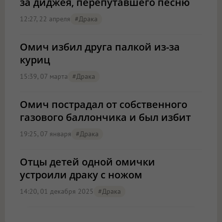
за диджея, перепутавшего песню
12:27, 22 апреля
#драка
Омич избил друга палкой из-за
куриц
15:39, 07 марта
#драка
Омич пострадал от собственного
газового баллончика и был избит
19:25, 07 января
#драка
Отцы детей одной омички
устроили драку с ножом
14:20, 01 декабря 2025
#драка