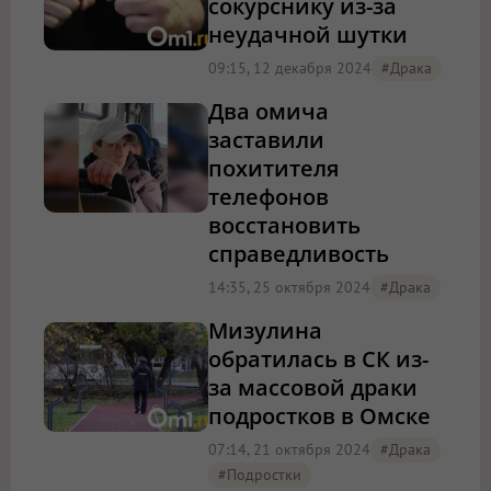
сокурснику из-за
неудачной шутки
09:15, 12 декабря 2024
#драка
Два омича
заставили
похитителя
телефонов
восстановить
справедливость
14:35, 25 октября 2024
#драка
Мизулина
обратилась в СК из-
за массовой драки
подростков в Омске
07:14, 21 октября 2024
#драка
#подростки