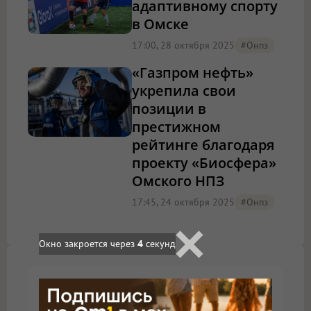
адаптивному спорту
в Омске
17:00, 28 октября 2025
#онпз
«Газпром нефть»
укрепила свои
позиции в
престижном
рейтинге благодаря
проекту «Биосфера»
Омского НПЗ
17:45, 24 октября 2025
#онпз
Окно закроется через
3
секунд