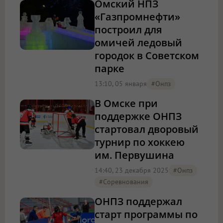
Омский НПЗ
«Газпромнефти»
построил для
омичей ледовый
городок в Советском
парке
13:10, 05 января
#онпз
В Омске при
поддержке ОНПЗ
стартовал дворовый
турнир по хоккею
им. Первушина
14:40, 23 декабря 2025
#онпз
#соревнования
ОНПЗ поддержал
старт программы по