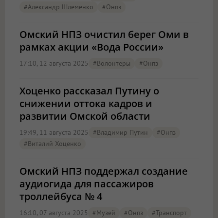
#Александр Шлеменко
#онпз
Омский НПЗ очистил берег Оми в
рамках акции «Вода России»
17:10, 12 августа 2025
#волонтеры
#онпз
Хоценко рассказал Путину о
снижении оттока кадров и
развитии Омской области
19:49, 11 августа 2025
#Владимир Путин
#онпз
#Виталий Хоценко
Омский НПЗ поддержал создание
аудиогида для пассажиров
троллейбуса № 4
16:10, 07 августа 2025
#музей
#онпз
#Транспорт