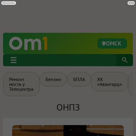
РЕКЛАМА
ОМСК
Ремонт
Бензин
БПЛА
ХК
моста у
«Авангард»
Телецентра
ОНПЗ