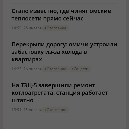
Стало известно, где чинят омские
теплосети прямо сейчас
14:59, 28 января
#отопление
Перекрыли дорогу: омичи устроили
забастовку из-за холода в
квартирах
16:25, 26 января
#отопление
#соцсети
На ТЭЦ-5 завершили ремонт
котлоагрегата: станция работает
штатно
13:51, 25 января
#отопление